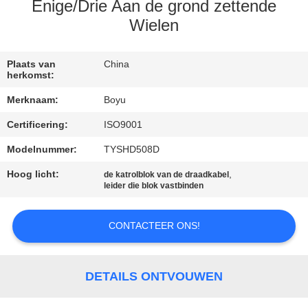
CONTACTEER
Enige/Drie Aan de grond zettende
ONS
Wielen
NIEUWS
Plaats van
China
herkomst:
Merknaam:
Boyu
VERZOEK
Certificering:
ISO9001
OM EEN
Modelnummer:
TYSHD508D
CITAAT
Hoog licht:
,
de katrolblok van de draadkabel
leider die blok vastbinden
SITEMAP
CONTACTEER ONS!
PRIVACY
POLICY
DETAILS ONTVOUWEN