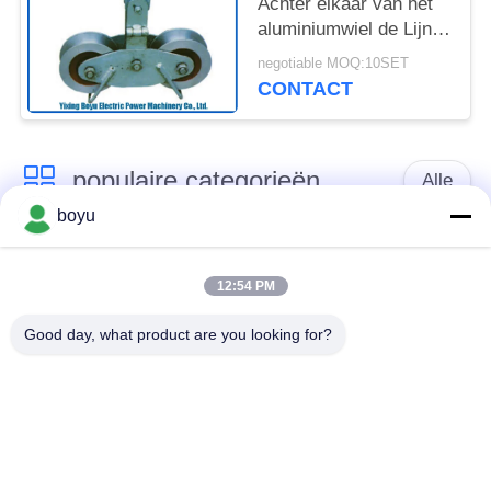
Achter elkaar van het
aluminiumwiel de Lijn
vastbinden die van de
negotiable MOQ:10SET
Blokkentransmissie
CONTACT
Accessores en
Hulpmiddelen
vastbinden
populaire categorieën
Alle
boyu
transmissielijn die
Luchtlijn die Materiaal
materiaal vastbinden
vastbinden
12:54 PM
Good day, what product are you looking for?
spanning die
De antikabel van de
materiaal vastbinden
Draaidraad
Gebundelde
Het vastbinden van
Leiderkatrol
Blokken