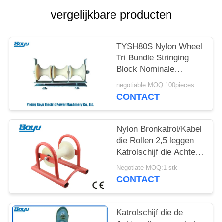
vergelijkbare producten
TYSH80S Nylon Wheel
Tri Bundle Stringing
Block Nominale
belasting 5kN
negotiable MOQ:100pieces
CONTACT
Nylon Bronkatrol/Kabel
die Rollen 2,5 leggen
Katrolschijf die Achter
elkaar Blok vastbinden
Negotiate MOQ:1 stk
CONTACT
Katrolschijf die de