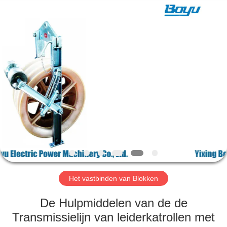
Yixing
Boyu
Electric
Power
Machinery
Co.,LTD.
All
Rights
HUIS
Reserved.
PRODUCTEN
ONGEVEER
ONS
FABRIEKSREIS
Het vastbinden van Blokken
KWALITEITSCONTROLE
De Hulpmiddelen van de de
Transmissielijn van leiderkatrollen met