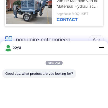
van de Machine van de
Materiaal Hydraulische
Trekker voor
negotiable MOQ:1SET
Transmissielijn
CONTACT
populaire categorieën
Alle
boyu
transmissielijn die
Luchtlijn die Materiaal
materiaal vastbinden
vastbinden
9:43 AM
Good day, what product are you looking for?
spanning die
De antikabel van de
materiaal vastbinden
Draaidraad
Gebundelde
Het vastbinden van
Leiderkatrol
Blokken