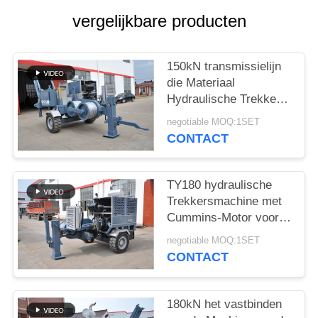
vergelijkbare producten
150kN transmissielijn
die Materiaal
Hydraulische Trekker
1400 R/Min vastbinden
negotiable MOQ:1SET
CONTACT
TY180 hydraulische
Trekkersmachine met
Cummins-Motor voor
Luchtlijn
negotiable MOQ:1SET
CONTACT
180kN het vastbinden