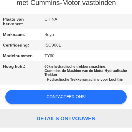
CONTACTEER
met Cummins-Motor vastbinden
ONS
Plaats van
CHINA
herkomst:
NIEUWS
Merknaam:
Boyu
Certificering:
ISO9001
VERZOEK
OM EEN
Modelnummer:
TY60
CITAAT
Hoog licht:
,
60kn hydraulische trekkersmachine
Cummins-de Machine van de Motor Hydraulische
Trekker
,
Hydraulische Trekkersmachine voor Luchtlijn
SITEMAP
CONTACTEER ONS!
PRIVACY
POLICY
DETAILS ONTVOUWEN