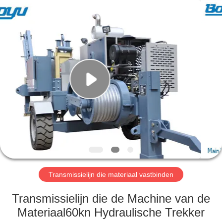
Yixing
Boyu
Electric
Power
Machinery
Co.,LTD.
All
Rights
HUIS
Reserved.
PRODUCTEN
ONGEVEER
ONS
FABRIEKSREIS
Transmissielijn die materiaal vastbinden
KWALITEITSCONTROLE
Transmissielijn die de Machine van de
Materiaal60kn Hydraulische Trekker