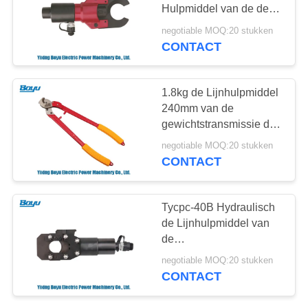
Hulpmiddel van de de
Transmissielijn van de
negotiable MOQ:20 stukken
Kabelsnijder om Draad
CONTACT
63
Te snijden
Gebundelde
1.8kg de Lijnhulpmiddel
Leiderkatrol
240mm van de
gewichtstransmissie de
Draadschaar van de
negotiable MOQ:20 stukken
Handkabel voor Koper
CONTACT
47
Tycpc-40B Hydraulisch
Het vastbinden van
de Lijnhulpmiddel van
de
Blokken
Draadschaartransmissie
negotiable MOQ:20 stukken
voor Koperkabel
CONTACT