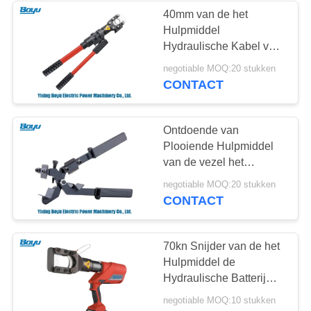
40mm van de het
Hulpmiddel
276
Hydraulische Kabel van
Transmissielijn die
de Transmissielijn de
negotiable MOQ:20 stukken
Snijders Scherpe Kracht
CONTACT
Hulpmiddelen
70kn
vastbinden
Ontdoende van
Plooiende Hulpmiddel
van de vezel het
Optische Draad/het
51
negotiable MOQ:20 stukken
Hulpmiddel van de de
CONTACT
machtslijn die
Kabelschil van de
Koperdraad
materiaal
70kn Snijder van de het
Hulpmiddel de
vastbinden
Hydraulische Batterij
van de transmissielijn
negotiable MOQ:10 stukken
voor Machtskabel