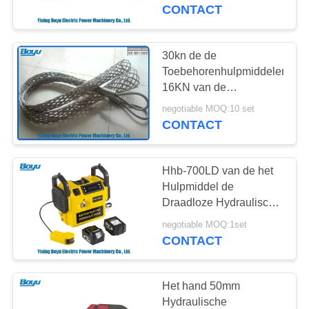
CONTACTEER
verbindt de Schakelaar
CONTACT
van de Kabelkoker
ONS
30kn de de
132
NIEUWS
Toebehorenhulpmiddelen
spanning die
16KN van de
transmissielijn kiezen de
VERZOEK
materiaal
negotiable MOQ:10 set
Hoofd Tijdelijke
CONTACT
OM EEN
Verbindingen van de
vastbinden
Netwerksok uit
CITAAT
Hhb-700LD van de het
Hulpmiddel de
SITEMAP
Draadloze Hydraulische
28
Pomp van de
negotiable MOQ:1set
De antikabel van de
Transmissielijn
CONTACT
PRIVACY
Werkdruk 700bar
Draaidraad
POLICY
Het hand 50mm
Hydraulische