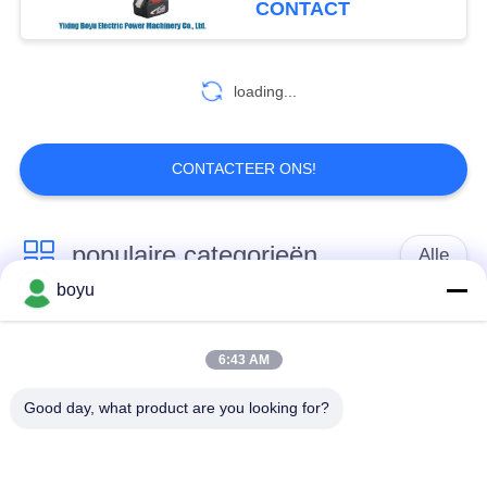
CONTACT
24
leider die materiaal
loading...
vastbinden
CONTACTEER ONS!
populaire categorieën
Alle
66
boyu
Hydraulische
transmissielijn die
Luchtlijn die Materiaal
Kabelspanner
materiaal vastbinden
vastbinden
6:43 AM
Good day, what product are you looking for?
spanning die
De antikabel van de
materiaal vastbinden
Draaidraad