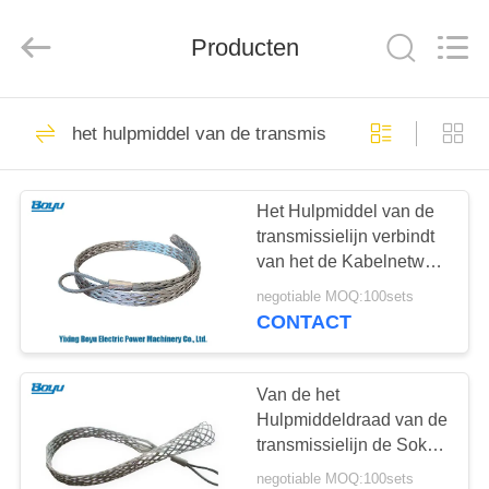
Yixing
Boyu
Electric
Power
Producten
Machinery
Co.,LTD.
All
Rights
HUIS
Reserved.
111
het hulpmiddel van de transmissielijn
transmissielijn die
PRODUCTEN
materiaal
Het Hulpmiddel van de
transmissielijn verbindt
vastbinden
ONGEVEER
van het de Kabelnetwerk
ONS
van de
negotiable MOQ:100sets
Hulpmiddelendraad de
CONTACT
Sokverbindingen
79
FABRIEKSREIS
Luchtlijn die
Van de het
KWALITEITSCONTROLE
Hulpmiddeldraad van de
Materiaal
transmissielijn de Sok
van het de Kabelnetwerk
vastbinden
negotiable MOQ:100sets