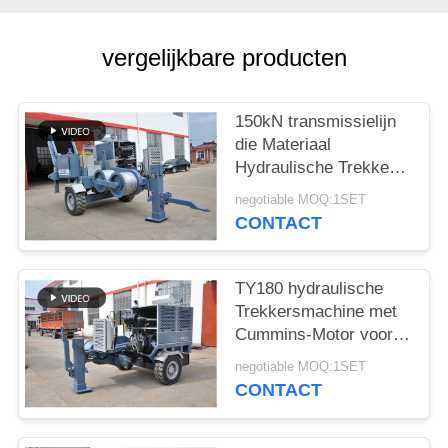
vergelijkbare producten
150kN transmissielijn
die Materiaal
Hydraulische Trekker
1400 R/Min vastbinden
negotiable MOQ:1SET
CONTACT
TY180 hydraulische
Trekkersmachine met
Cummins-Motor voor
Luchtlijn
negotiable MOQ:1SET
CONTACT