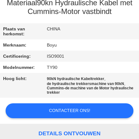
CONTACTEER
Materiaal90kn Hydraulische Kabel met
ONS
Cummins-Motor vastbindt
NIEUWS
Plaats van
CHINA
herkomst:
Merknaam:
Boyu
VERZOEK
Certificering:
ISO9001
OM EEN
Modelnummer:
TY90
CITAAT
Hoog licht:
,
90kN hydraulische Kabeltrekker
,
de hydraulische trekkersmachine van 90kN
SITEMAP
Cummins-de machine van de Motor hydraulische
trekker
PRIVACY
CONTACTEER ONS!
POLICY
DETAILS ONTVOUWEN