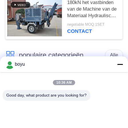
180kN het vastbinden
van de Machine van de
Materiaal Hydraulische
Trekker voor
negotiable MOQ:1SET
Transmissielijn
CONTACT
populaire categorieën
Alle
boyu
transmissielijn die
Luchtlijn die Materiaal
materiaal vastbinden
vastbinden
10:36 AM
Good day, what product are you looking for?
spanning die
De antikabel van de
materiaal vastbinden
Draaidraad
Gebundelde
Het vastbinden van