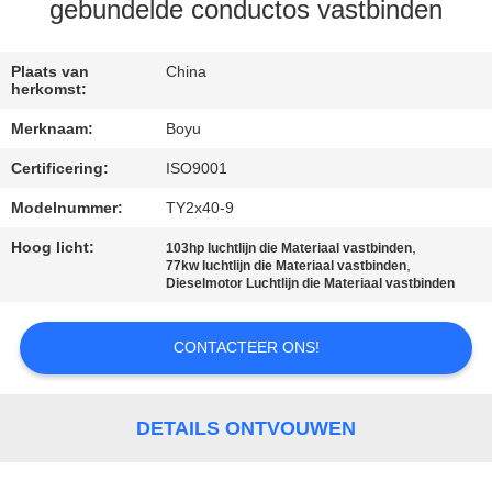
CONTACTEER
gebundelde conductos vastbinden
ONS
Plaats van
China
herkomst:
NIEUWS
Merknaam:
Boyu
Certificering:
ISO9001
VERZOEK
OM EEN
Modelnummer:
TY2x40-9
CITAAT
Hoog licht:
,
103hp luchtlijn die Materiaal vastbinden
,
77kw luchtlijn die Materiaal vastbinden
Dieselmotor Luchtlijn die Materiaal vastbinden
SITEMAP
CONTACTEER ONS!
PRIVACY
POLICY
DETAILS ONTVOUWEN