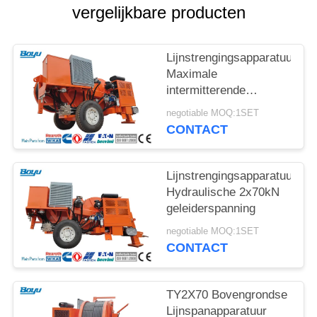
vergelijkbare producten
Lijnstrengingsapparatuur
Maximale
intermitterende
spanning 2x70kN
negotiable MOQ:1SET
Hydraulische
CONTACT
spanningsmachine
Lijnstrengingsapparatuur
Hydraulische 2x70kN
geleiderspanning
negotiable MOQ:1SET
CONTACT
TY2X70 Bovengrondse
Lijnspanapparatuur