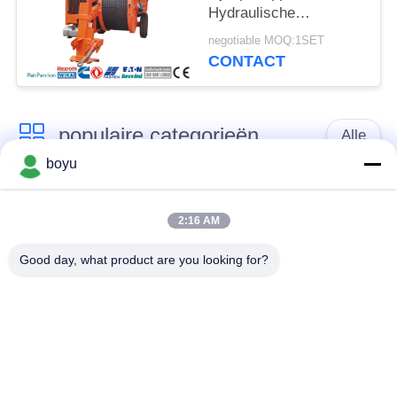
Hydraulische
Krachtspanner
negotiable MOQ:1SET
CONTACT
populaire categorieën
Alle
boyu
transmissielijn die
Luchtlijn die Materiaal
materiaal vastbinden
vastbinden
2:16 AM
Good day, what product are you looking for?
spanning die
De antikabel van de
materiaal vastbinden
Draaidraad
Gebundelde
Het vastbinden van
Leiderkatrol
Blokken