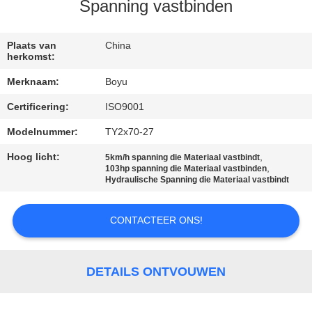
CONTACTEER
Spanning vastbinden
ONS
Plaats van
China
herkomst:
NIEUWS
Merknaam:
Boyu
Certificering:
ISO9001
VERZOEK
OM EEN
Modelnummer:
TY2x70-27
CITAAT
Hoog licht:
,
5km/h spanning die Materiaal vastbindt
,
103hp spanning die Materiaal vastbinden
Hydraulische Spanning die Materiaal vastbindt
SITEMAP
CONTACTEER ONS!
PRIVACY
POLICY
DETAILS ONTVOUWEN