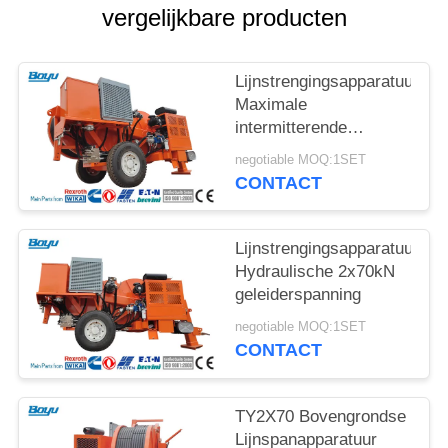
vergelijkbare producten
Lijnstrengingsapparatuur
Maximale
intermitterende
spanning 2x70kN
negotiable MOQ:1SET
Hydraulische
CONTACT
spanningsmachine
Lijnstrengingsapparatuur
Hydraulische 2x70kN
geleiderspanning
negotiable MOQ:1SET
CONTACT
TY2X70 Bovengrondse
Lijnspanapparatuur