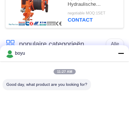
Hydraulische
Krachtspanner
negotiable MOQ:1SET
CONTACT
populaire categorieën
Alle
boyu
transmissielijn die
Luchtlijn die Materiaal
materiaal vastbinden
vastbinden
11:27 AM
Good day, what product are you looking for?
spanning die
De antikabel van de
materiaal vastbinden
Draaidraad
Gebundelde
Het vastbinden van
Leiderkatrol
Blokken