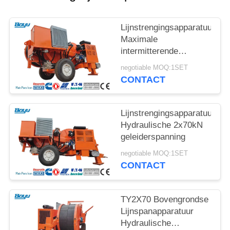
Lijnstrengingsapparatuur
Maximale
intermitterende
spanning 2x70kN
negotiable MOQ:1SET
Hydraulische
CONTACT
spanningsmachine
Lijnstrengingsapparatuur
Hydraulische 2x70kN
geleiderspanning
negotiable MOQ:1SET
CONTACT
TY2X70 Bovengrondse
Lijnspanapparatuur
Hydraulische