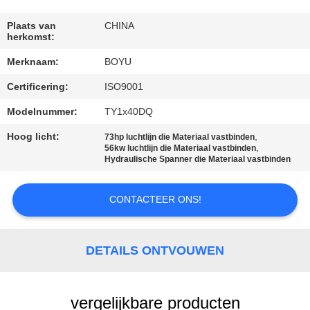
CONTACTEER
ONS
Plaats van
CHINA
herkomst:
Merknaam:
BOYU
NIEUWS
Certificering:
ISO9001
VERZOEK
Modelnummer:
TY1x40DQ
OM EEN
Hoog licht:
,
73hp luchtlijn die Materiaal vastbinden
,
56kw luchtlijn die Materiaal vastbinden
CITAAT
Hydraulische Spanner die Materiaal vastbinden
SITEMAP
CONTACTEER ONS!
PRIVACY
DETAILS ONTVOUWEN
POLICY
vergelijkbare producten