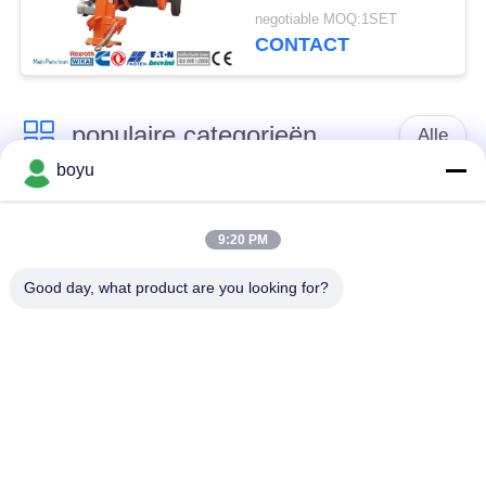
Krachtspanner
negotiable MOQ:1SET
CONTACT
populaire categorieën
Alle
boyu
transmissielijn die
Luchtlijn die Materiaal
materiaal vastbinden
vastbinden
9:20 PM
Good day, what product are you looking for?
spanning die
De antikabel van de
materiaal vastbinden
Draaidraad
Gebundelde
Het vastbinden van
Leiderkatrol
Blokken
Transmissielijn die