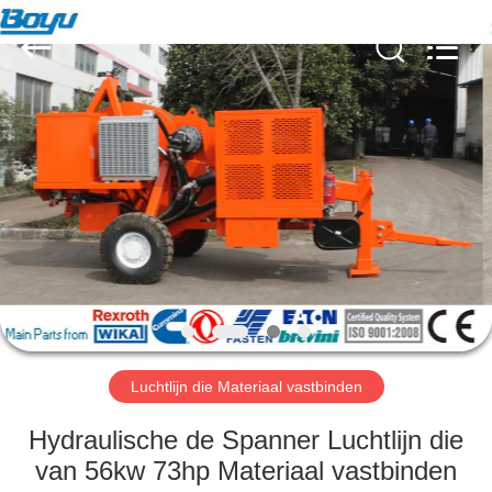
Yixing
Boyu
Electric
Power
Machinery
Co.,LTD.
All
Rights
HUIS
Reserved.
PRODUCTEN
ONGEVEER
ONS
FABRIEKSREIS
Luchtlijn die Materiaal vastbinden
KWALITEITSCONTROLE
Hydraulische de Spanner Luchtlijn die
van 56kw 73hp Materiaal vastbinden