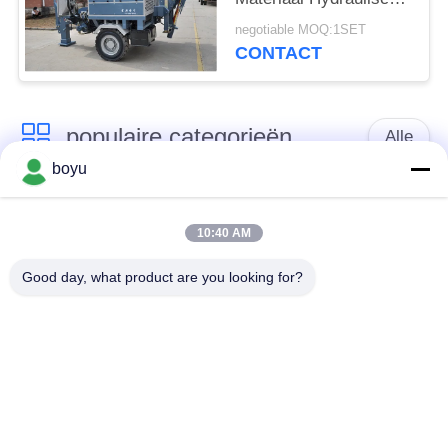
Trekker voor
negotiable MOQ:1SET
Transmissielijn
CONTACT
populaire categorieën
Alle
boyu
transmissielijn die
Luchtlijn die Materiaal
materiaal vastbinden
vastbinden
10:40 AM
Good day, what product are you looking for?
spanning die
De antikabel van de
materiaal vastbinden
Draaidraad
Gebundelde
Het vastbinden van
Leiderkatrol
Blokken