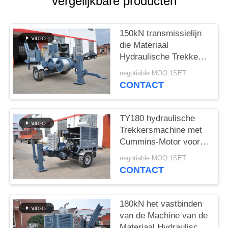
vergelijkbare producten
150kN transmissielijn
die Materiaal
Hydraulische Trekker
1400 R/Min vastbinden
negotiable MOQ:1SET
CONTACT
TY180 hydraulische
Trekkersmachine met
Cummins-Motor voor
Luchtlijn
negotiable MOQ:1SET
CONTACT
180kN het vastbinden
van de Machine van de
Materiaal Hydraulische