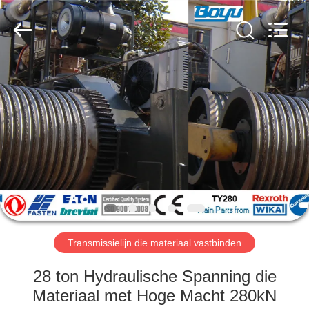
Yixing
Boyu
Electric
Power
Machinery
Co.,LTD.
All
Rights
HUIS
Reserved.
PRODUCTEN
ONGEVEER
ONS
FABRIEKSREIS
Transmissielijn die materiaal vastbinden
KWALITEITSCONTROLE
28 ton Hydraulische Spanning die
Materiaal met Hoge Macht 280kN