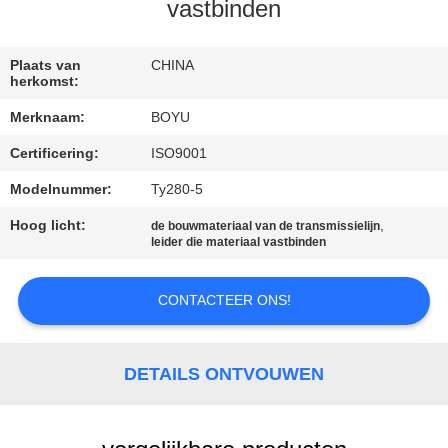
CONTACTEER
vastbinden
ONS
Plaats van
CHINA
herkomst:
NIEUWS
Merknaam:
BOYU
Certificering:
ISO9001
VERZOEK
OM EEN
Modelnummer:
Ty280-5
CITAAT
Hoog licht:
,
de bouwmateriaal van de transmissielijn
leider die materiaal vastbinden
SITEMAP
CONTACTEER ONS!
PRIVACY
DETAILS ONTVOUWEN
POLICY