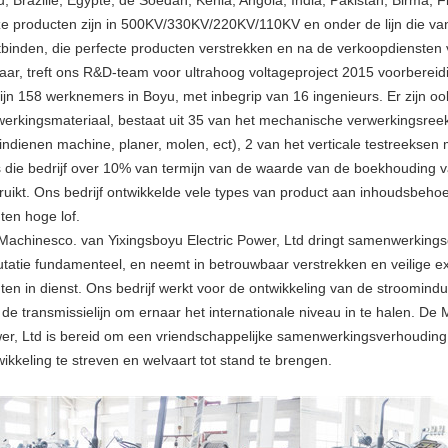
, Brazilië, Egypte, de Soedan, Kenia, Angola, India, Pakistan, Birma, Fil
e producten zijn in 500KV/330KV/220KV/110KV en onder de lijn die van 
tbinden, die perfecte producten verstrekken en na de verkoopdiensten vo
 jaar, treft ons R&D-team voor ultrahoog voltageproject 2015 voorbereid
zijn 158 werknemers in Boyu, met inbegrip van 16 ingenieurs. Er zijn 
werkingsmateriaal, bestaat uit 35 van het mechanische verwerkingsreek
indienen machine, planer, molen, ect), 2 van het verticale testreeksen 
 die bedrijf over 10% van termijn van de waarde van de boekhouding v
ruikt. Ons bedrijf ontwikkelde vele types van product aan inhoudsbehoe
ten hoge lof.
Machinesco. van Yixingsboyu Electric Power, Ltd dringt samenwerkingscu
utatie fundamenteel, en neemt in betrouwbaar verstrekken en veilige e
nten in dienst. Ons bedrijf werkt voor de ontwikkeling van de stroomind
 de transmissielijn om ernaar het internationale niveau in te halen. De
er, Ltd is bereid om een vriendschappelijke samenwerkingsverhouding 
wikkeling te streven en welvaart tot stand te brengen.