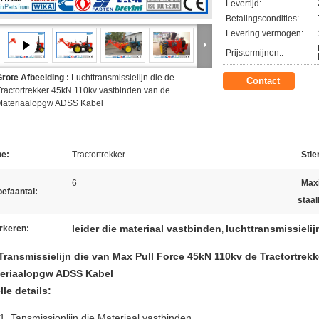
Levertijd:
Betalingscondities:
Levering vermogen:
Prijstermijnen.:
rote Afbeelding :
Luchttransmissielijn die de
Contact
ractortrekker 45kN 110kv vastbinden van de
Materiaalopgw ADSS Kabel
pe:
Tractortrekker
Stie
6
Max
efaantal:
staal
leider die materiaal vastbinden
luchttransmissielij
rkeren:
,
Transmissielijn die van Max Pull Force 45kN 110kv de Tractortre
eriaalopgw ADSS Kabel
lle details:
Tansmissionlijn die Materiaal vastbinden