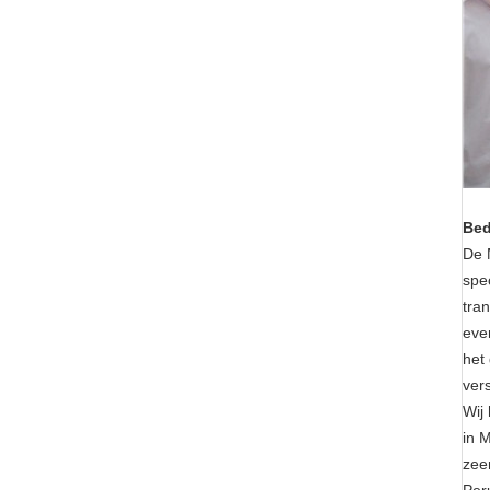
Bed
De 
spe
tran
eve
het
ver
Wij
in 
zeer