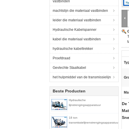
vastbinden
machtslijn die materiaal vastbinden
leider die materiaal vastbinden
Hydraulische Kabelspanner
G
T
kabel die materiaal vastbinden
hydraulische kabeltrekker
Proefdraad
Ty
Gevlechte Staalkabel
het hulpmiddel van de transmissielijn
Gro
Beste Producten
Ma
Hydraulische
De 
lijnstrengingsapparatuur
Mat
Sne
18 ton
transmissielijnenstrengingsapparatuur