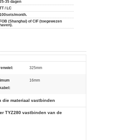
25-35 dagen
TT / LC
100sets/month.
FOB (Shanghai) of CIF (toegewezen
haven).
renwiel:
325mm
imum
16mm
kabel:
n die materiaal vastbinden
kker TYZ280 vastbinden van de