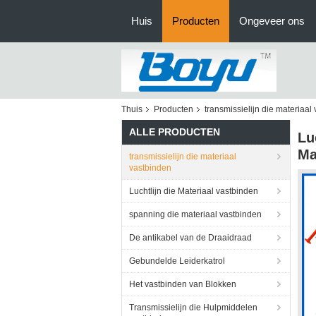
Huis
Producten
Ongeveer ons
Thuis
Producten
transmissielijn die materiaal
ALLE PRODUCTEN
Lu
Ma
transmissielijn die materiaal
vastbinden
Luchtlijn die Materiaal vastbinden
spanning die materiaal vastbinden
De antikabel van de Draaidraad
Gebundelde Leiderkatrol
Het vastbinden van Blokken
Transmissielijn die Hulpmiddelen