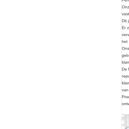
Peru
Onz
vas
Dit
Er 
ver
het 
Ons
geb
klan
De 
rep
kla
van
Pow
ont