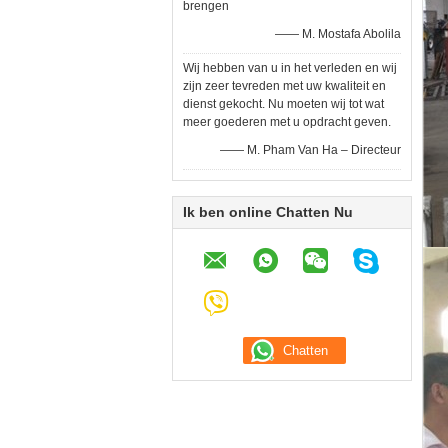
brengen
—— M. Mostafa Abolila
Wij hebben van u in het verleden en wij
zijn zeer tevreden met uw kwaliteit en
dienst gekocht. Nu moeten wij tot wat
meer goederen met u opdracht geven.
—— M. Pham Van Ha – Directeur
Ik ben online Chatten Nu