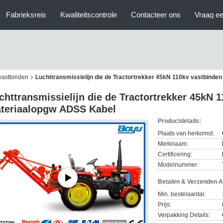
Fabrieksreis
Kwaliteitscontrole
Contacteer ons
Vraag ee
 vastbinden
Luchttransmissielijn die de Tractortrekker 45kN 110kv vastbind
chttransmissielijn die de Tractortrekker 45kN 
teriaalopgw ADSS Kabel
Productdetails:
Plaats van herkomst:
Merknaam:
Certificering:
Modelnummer:
Betalen & Verzenden 
Min. bestelaantal:
Prijs:
Verpakking Details: