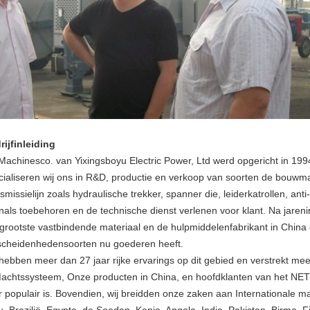
rijfinleiding
Machinesco. van Yixingsboyu Electric Power, Ltd werd opgericht in 199
cialiseren wij ons in R&D, productie en verkoop van soorten de bouw
smissielijn zoals hydraulische trekker, spanner die, leiderkatrollen, ant
nals toebehoren en de technische dienst verlenen voor klant. Na jaren
 grootste vastbindende materiaal en de hulpmiddelenfabrikant in China
scheidenhedensoorten nu goederen heeft.
 hebben meer dan 27 jaar rijke ervarings op dit gebied en verstrekt me
Machtssysteem, Onze producten in China, en hoofdklanten van het N
 populair is. Bovendien, wij breidden onze zaken aan Internationale mar