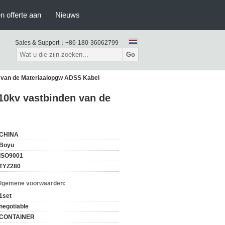
n offerte aan
Nieuws
Sales & Support：
+86-180-36062799
Go
en van de Materiaalopgw ADSS Kabel
110kv vastbinden van de
CHINA
Boyu
ISO9001
TYZ280
Algemene voorwaarden:
1set
negotiable
CONTAINER