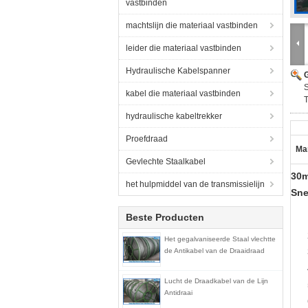
vastbinden
machtslijn die materiaal vastbinden
leider die materiaal vastbinden
Hydraulische Kabelspanner
G
S
kabel die materiaal vastbinden
T
hydraulische kabeltrekker
Proefdraad
Ma
Gevlechte Staalkabel
30m
het hulpmiddel van de transmissielijn
Sne
Beste Producten
Het gegalvaniseerde Staal vlechtte
de Antikabel van de Draaidraad
Lucht de Draadkabel van de Lijn
Antidraai