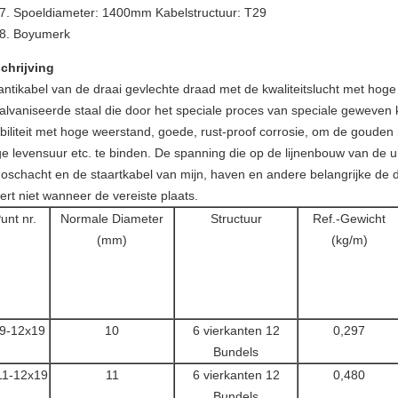
Spoeldiameter: 1400mm
Kabelstructuur: T29
Boyumerk
chrijving
antikabel van de draai gevlechte draad met de kwaliteitslucht met ho
alvaniseerde staal die door het speciale proces van speciale geweven k
ibiliteit met hoge weerstand, goede, rust-proof corrosie, om de gouden h
ge levensuur etc. te binden. De spanning die op de lijnenbouw van de u
doschacht en de staartkabel van mijn, haven en andere belangrijke de d
ert niet wanneer de vereiste plaats.
unt nr.
Normale Diameter
Structuur
Ref.-Gewicht
(mm)
(kg/m)
9-12x19
10
6 vierkanten 12
0,297
Bundels
11-12x19
11
6 vierkanten 12
0,480
Bundels