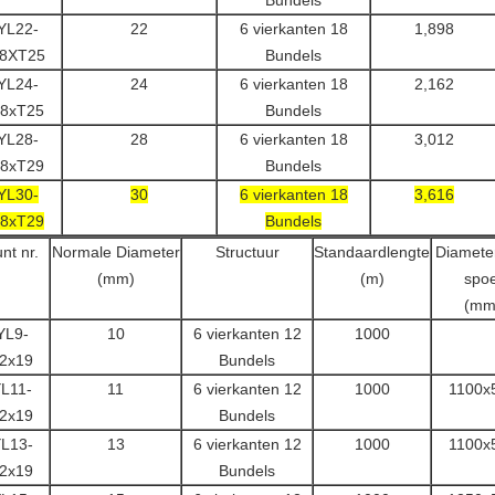
Bundels
YL22-
22
6 vierkanten 18
1,898
8XT25
Bundels
YL24-
24
6 vierkanten 18
2,162
8xT25
Bundels
YL28-
28
6 vierkanten 18
3,012
8xT29
Bundels
YL30-
30
6 vierkanten 18
3,616
8xT29
Bundels
nt nr.
Normale Diameter
Structuur
Standaardlengte
Diamete
(mm)
(m)
spoe
(mm
YL9-
10
6 vierkanten 12
1000
2x19
Bundels
L11-
11
6 vierkanten 12
1000
1100x
2x19
Bundels
L13-
13
6 vierkanten 12
1000
1100x
2x19
Bundels