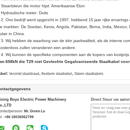
artsteun die motor hijst: Amerikaanse Eton
raulische meter: Duits
Ons bedrijf werd opgericht in 1997, hebbend 15 jaar rijke ervarings o
re markten: De Soedan, Kenia, Angola, Pakistan, Birma, India, Mexico, 
lair in China.
Wij hebben de waarborg van de één jaarkwaliteit, als de interne co
 kostenloos zullen veranderen een andere.
Wij kunnen de specifieke componenten aan de kopers van kostprijs n
m 658kN die T29 niet Gevlechte Gegalvaniseerde Staalkabel voor
,
,
abel:
Verzinkt staaldraad
flexibele staalkabel
Stalen staalkabels
ontactgegevens
ixing Boyu Electric Power Machinery
Direct Stuur uw aanv
o.,LTD
ontactpersoon:
Mr. Green Lu
l.:
+86 18036062799