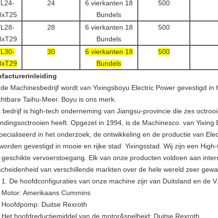
L24-
24
6 vierkanten 18
500
8xT25
Bundels
L28-
28
6 vierkanten 18
500
8xT29
Bundels
L30-
30
6 vierkanten 18
500
8xT29
Bundels
facturerinleiding
 de Machinesbedrijf wordt van Yixingsboyu Electric Power gevestigd in
chtbare Taihu-Meer. Boyu is ons merk.
 bedrijf is high-tech onderneming van Jiangsu-provincie die zes octroo
vindingsoctrooien heeft. Opgezet in 1994, is de Machinesco. van Yixing 
pecialiseerd in het onderzoek, de ontwikkeling en de productie van Ele
 worden gevestigd in mooie en rijke stad: Yixingsstad. Wij zijn een Hig
 geschikte vervoerstoegang. Elk van onze producten voldoen aan intern
scheidenheid van verschillende markten over de hele wereld zeer gew
De hoofdconfiguraties van onze machine zijn van Duitsland en de V
tor: Amerikaans Cummins
fdpomp: Duitse Rexroth
 hoofdreductiemiddel van de motor&snelheid: Duitse Rexroth