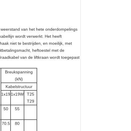
ge weerstand van het hete onderdompelings
abellijn wordt verwerkt. Het heeft
aak niet te bestrijden, en moeilijk, met
itbetalingsmacht, heftoestel met de
raadkabel van de liftkraan wordt toegepast
Breukspanning
(kN)
Kabelstructuur
1x19
1x19W
T25
T29
50
55
70.5
80