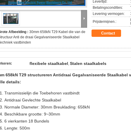
Levertijd:
Betalingscondities:
Levering vermogen:
Prijstermijnen.:
rote Afbeelding :
30mm 658kN T29 Kabel die van de
Contact
tructuur Anti de draai Gegalvaniseerde Staalkabel
echniek vastbinden
flexibele staalkabel
Stalen staalkabels
rkeren:
,
m 658kN T29 structureren Antidraai Gegalvaniseerde Staalkabel v
lle details:
Transmissielijn die Toebehoren vastbindt
Antidraai Gevlechte Staalkabel
Normale Diameter: 30mm
Breuklading: 658kN
Beschikbare grootte: 9~30mm
6 vierkanten 18 Bundels
Lengte: 500m