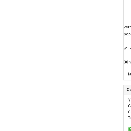
Sta
Hyd
2. 
ver
popu
3. 
wij
4. 
30m
l
C
Y
C
C
Te