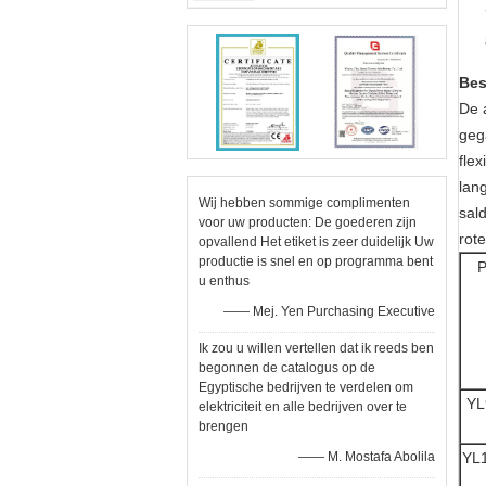
Bes
De 
geg
flex
lan
Wij hebben sommige complimenten
sal
voor uw producten: De goederen zijn
rote
opvallend Het etiket is zeer duidelijk Uw
productie is snel en op programma bent
P
u enthus
—— Mej. Yen Purchasing Executive
Ik zou u willen vertellen dat ik reeds ben
begonnen de catalogus op de
Egyptische bedrijven te verdelen om
YL
elektriciteit en alle bedrijven over te
brengen
—— M. Mostafa Abolila
YL