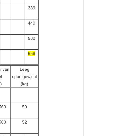
389
440
580
658
r van
Leeg
l
spoelgewicht
)
(kg)
560
50
560
52