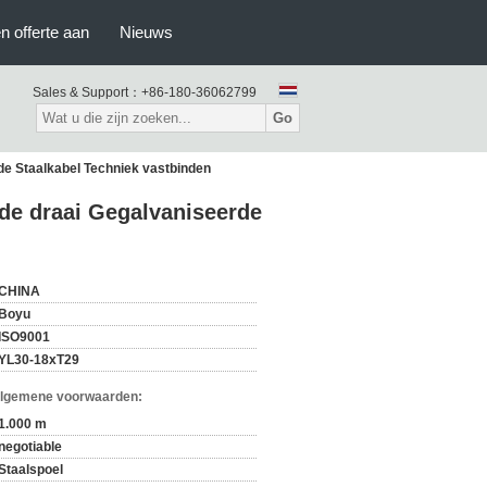
n offerte aan
Nieuws
Sales & Support：
+86-180-36062799
Go
de Staalkabel Techniek vastbinden
de draai Gegalvaniseerde
CHINA
Boyu
ISO9001
YL30-18xT29
Algemene voorwaarden:
1.000 m
negotiable
Staalspoel