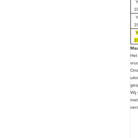
Y
1
Y
1
Y
1
Mau
Het
vru
Ons
uit
ges
Wij
met
ver
1. 
Mo
Hoo
Het