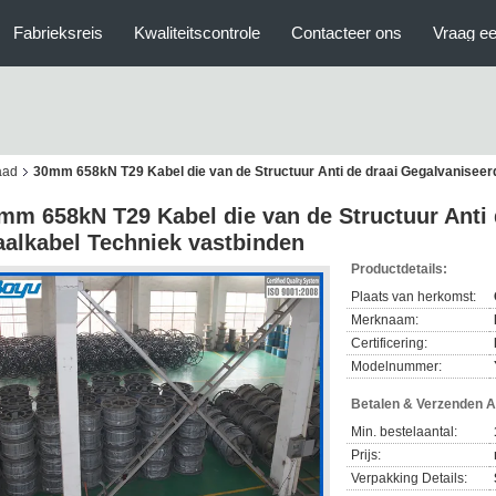
Fabrieksreis
Kwaliteitscontrole
Contacteer ons
Vraag ee
aad
30mm 658kN T29 Kabel die van de Structuur Anti de draai Gegalvaniseer
mm 658kN T29 Kabel die van de Structuur Anti 
aalkabel Techniek vastbinden
Productdetails:
Plaats van herkomst:
Merknaam:
Certificering:
Modelnummer:
Betalen & Verzenden 
Min. bestelaantal:
Prijs:
Verpakking Details: