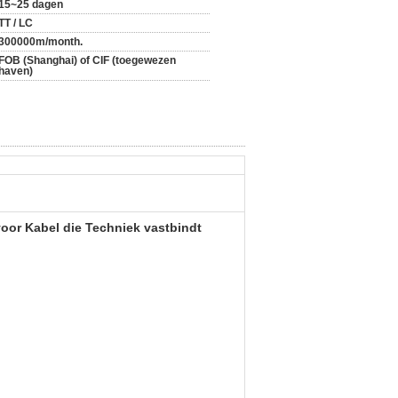
15~25 dagen
TT / LC
300000m/month.
FOB (Shanghai) of CIF (toegewezen
haven)
oor Kabel die Techniek vastbindt