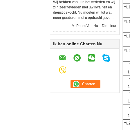
Wij hebben van u in het verleden en wij
YL
zijn zeer tevreden met uw kwaliteit en
dienst gekocht. Nu moeten wij tot wat
meer goederen met u opdracht geven.
YL
—— M. Pham Van Ha – Directeur
YL
Ik ben online Chatten Nu
YL
1
1
1
1
YL