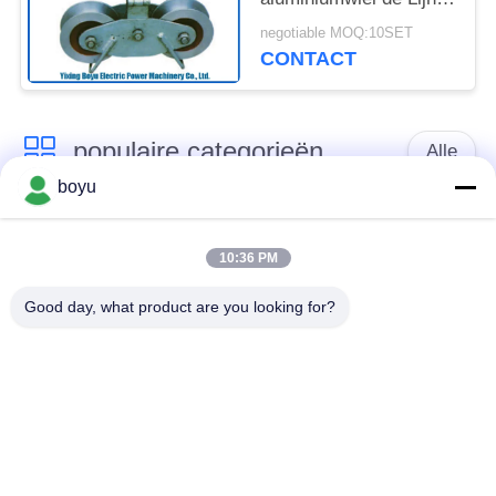
vastbinden die van de
negotiable MOQ:10SET
Blokkentransmissie
CONTACT
Accessores en
Hulpmiddelen
vastbinden
populaire categorieën
Alle
boyu
transmissielijn die
Luchtlijn die Materiaal
materiaal vastbinden
vastbinden
10:36 PM
Good day, what product are you looking for?
spanning die
De antikabel van de
materiaal vastbinden
Draaidraad
Gebundelde
Het vastbinden van
Leiderkatrol
Blokken