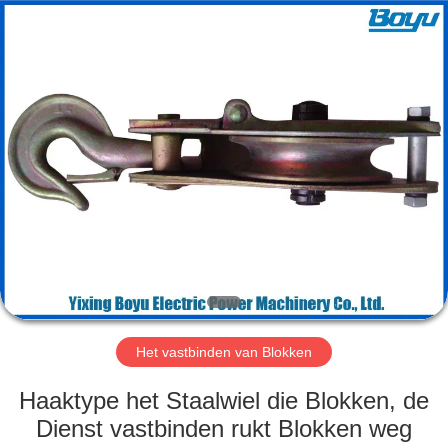
Yixing
Boyu
Electric
Power
Machinery
Co.,LTD.
All
Rights
HUIS
Reserved.
PRODUCTEN
ONGEVEER
ONS
FABRIEKSREIS
Het vastbinden van Blokken
KWALITEITSCONTROLE
Haaktype het Staalwiel die Blokken, de
Dienst vastbinden rukt Blokken weg