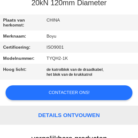
CONTACTEER
20kN 120mm Diameter
ONS
Plaats van
CHINA
herkomst:
NIEUWS
Merknaam:
Boyu
Certificering:
ISO9001
VERZOEK
OM EEN
Modelnummer:
TYQH2-1K
CITAAT
Hoog licht:
,
de katrolblok van de draadkabel
het blok van de krukkatrol
SITEMAP
CONTACTEER ONS!
PRIVACY
DETAILS ONTVOUWEN
POLICY