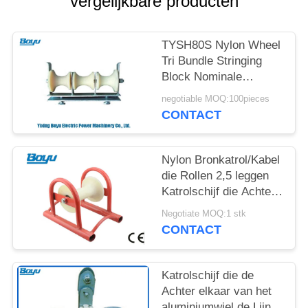
vergelijkbare producten
TYSH80S Nylon Wheel
Tri Bundle Stringing
Block Nominale
belasting 5kN
negotiable MOQ:100pieces
CONTACT
Nylon Bronkatrol/Kabel
die Rollen 2,5 leggen
Katrolschijf die Achter
elkaar Blok vastbinden
Negotiate MOQ:1 stk
CONTACT
Katrolschijf die de
Achter elkaar van het
aluminiumwiel de Lijn