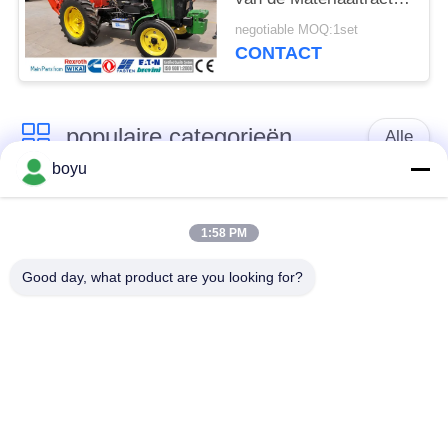
het Wieldiameter
negotiable MOQ:1set
450mm vastbinden
CONTACT
populaire categorieën
Alle
boyu
transmissielijn die
Luchtlijn die Materiaal
materiaal vastbinden
vastbinden
1:58 PM
Good day, what product are you looking for?
spanning die
De antikabel van de
materiaal vastbinden
Draaidraad
Gebundelde
Het vastbinden van
Leiderkatrol
Blokken