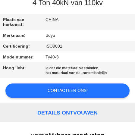
CONTACTEER
4 Ton 40kN van 110kv
ONS
Plaats van
CHINA
herkomst:
NIEUWS
Merknaam:
Boyu
Certificering:
ISO9001
VERZOEK
OM EEN
Modelnummer:
Ty40-3
CITAAT
Hoog licht:
,
leider die materiaal vastbinden
het materiaal van de transmissielijn
SITEMAP
CONTACTEER ONS!
PRIVACY
DETAILS ONTVOUWEN
POLICY