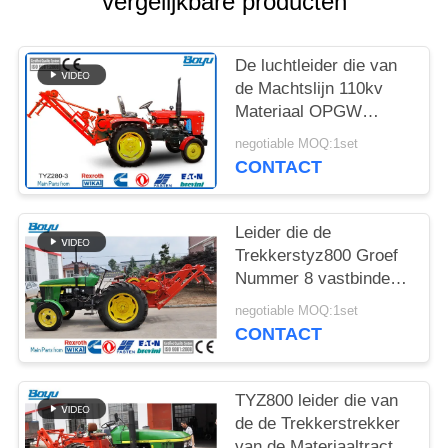
vergelijkbare producten
De luchtleider die van
de Machtslijn 110kv
Materiaal OPGW
ADSS, de Trekker van
negotiable MOQ:1set
de Kabeltractor
CONTACT
vastbinden
Leider die de
Trekkerstyz800 Groef
Nummer 8 vastbinden
van de Materiaaltractor
negotiable MOQ:1set
CONTACT
TYZ800 leider die van
de de Trekkerstrekker
van de Materiaaltractor