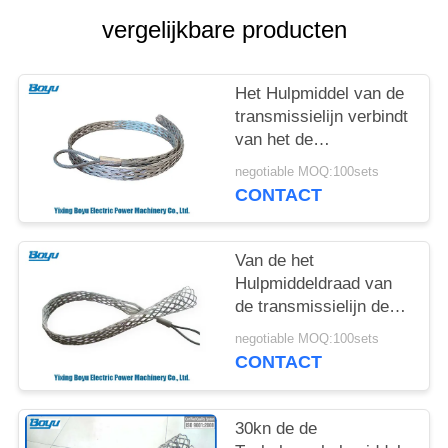
vergelijkbare producten
Het Hulpmiddel van de
transmissielijn verbindt
van het de
Kabelnetwerk van de
negotiable MOQ:100sets
Hulpmiddelendraad de
CONTACT
Sokverbindingen
Van de het
Hulpmiddeldraad van
de transmissielijn de
Sok van het de
negotiable MOQ:100sets
Kabelnetwerk verbindt
CONTACT
de Schakelaar van de
Kabelkoker
30kn de de