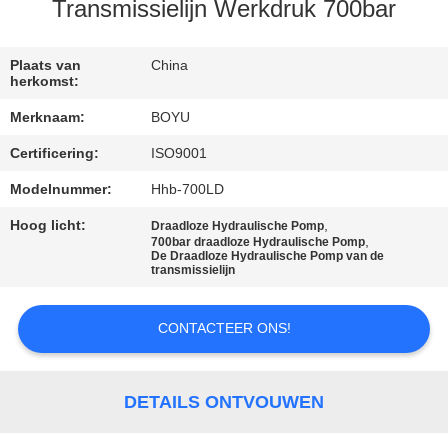
CONTACTEER
Transmissielijn Werkdruk 700bar
ONS
Plaats van
China
herkomst:
NIEUWS
Merknaam:
BOYU
Certificering:
ISO9001
VERZOEK
OM EEN
Modelnummer:
Hhb-700LD
CITAAT
Hoog licht:
,
Draadloze Hydraulische Pomp
,
700bar draadloze Hydraulische Pomp
De Draadloze Hydraulische Pomp van de
transmissielijn
SITEMAP
CONTACTEER ONS!
PRIVACY
POLICY
DETAILS ONTVOUWEN