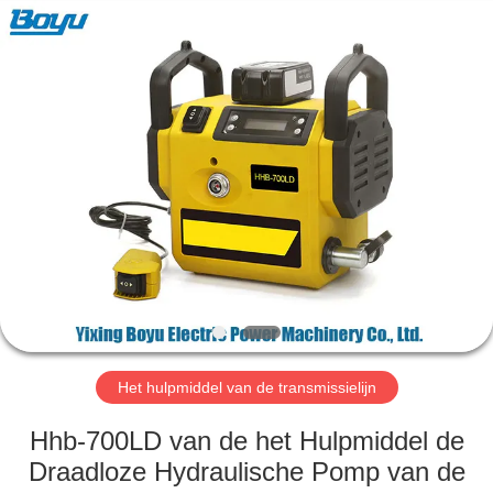
Yixing
Boyu
Electric
Power
Machinery
Co.,LTD.
All
Rights
HUIS
Reserved.
PRODUCTEN
ONGEVEER
ONS
FABRIEKSREIS
Het hulpmiddel van de transmissielijn
KWALITEITSCONTROLE
Hhb-700LD van de het Hulpmiddel de
Draadloze Hydraulische Pomp van de