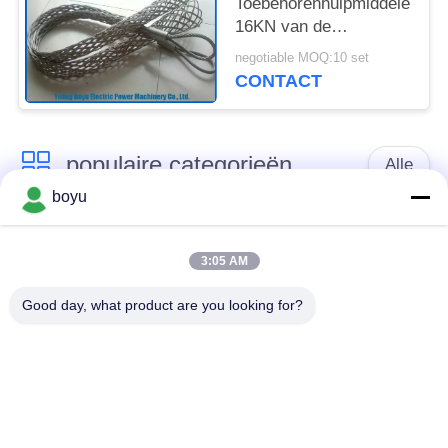
Toebehorenhulpmiddelen
16KN van de
transmissielijn kiezen
negotiable MOQ:10 set
de Hoofd Tijdelijke
CONTACT
Verbindingen van de
Netwerksok uit
populaire categorieën
Alle
boyu
transmissielijn die
Luchtlijn die Materiaal
materiaal vastbinden
vastbinden
3:05 AM
Good day, what product are you looking for?
spanning die
De antikabel van de
materiaal vastbinden
Draaidraad
Gebundelde
Het vastbinden van
Leiderkatrol
Blokken