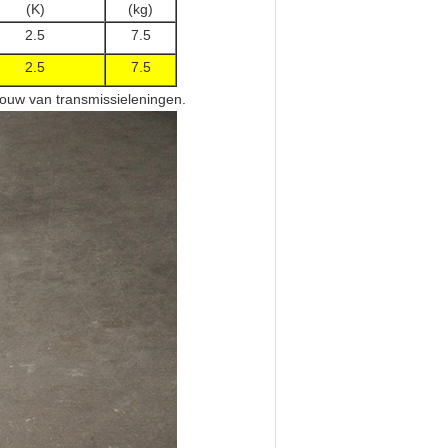
(K)
(kg)
2.5
7.5
2.5
7.5
bouw van transmissieleningen.