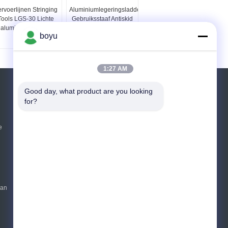
rvoerlijnen Stringing
Aluminiumlegeringsladders
Tools LGS-30 Lichte
Gebruiksstaaf Antiskid
aluminium ladders
strip met bovenste haak
boyu
1:27 AM
Vraag een offerte aan
Good day, what product are you looking 
for?
Verzend
e
E-Mail
Sitemap
|
Mobiele site
van