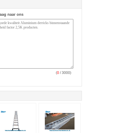
raag naar ons
(
0
/ 3000)