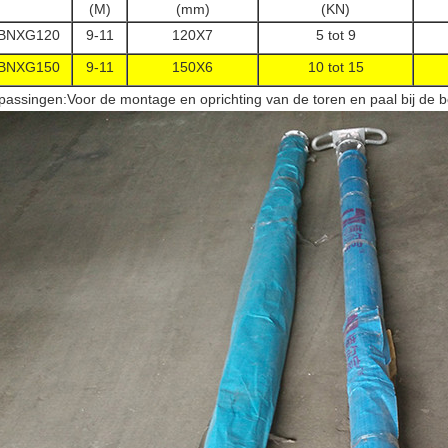
(M)
(mm)
(KN)
BNXG120
9-11
120X7
5 tot 9
BNXG150
9-11
150X6
10 tot 15
passingen:Voor de montage en oprichting van de toren en paal bij de 