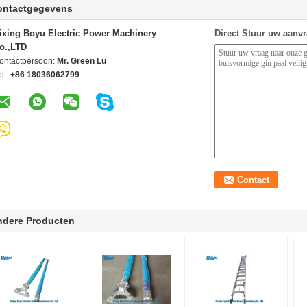
ontactgegevens
ixing Boyu Electric Power Machinery
Direct Stuur uw aanv
o.,LTD
ontactpersoon:
Mr. Green Lu
l.:
+86 18036062799
ndere Producten