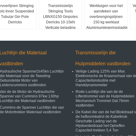
rvoerlijnen Stringing
Transmissielijn
Werktuigen voor het
Ve
ols Inner Suspended
Stringing Tools
aansteken van
Tubular Gin Pole
LBNXG150 Ginpoles
overbrengingslijnen
Derricks
Derricks 10-15kN
150 kg werklast
Verticale belasting
Aluminiumlegeringsladders
Luchtlijn die Materiaal
Transmissielijn die
vastbinden
Hulpmiddelen vastbinden
Hydraulische Spanner2x45kn Luchtlijn
Veilige Lading 125% van Max.
die Materiaal voor de Tweeling
Elektronische de Kraanschaal van d
Gebundelde Motor van
Capaciteitsindustrie met
Leiderscummins vastbinden
Handdynamometer
Van de de Motor de Hydraulische
Rode Luchtlijn die van de de
Spanner van Cummins 97kw 130hp
Liftentrommel van de Hulpmiddelen
Luchtlijn die Materiaal vastbinden
Mechanisch Trommel Gat 76mm
vastbinden
Cummins-de Spanner Luchtlijn die van
de Motortrekker Materiaal vastbinden
De Kabel die van de het Blokdraad 
de hefboomkatrol de Kabelkruk
Geschatte Lading van de
Hijstoesteldraad het Opheffen
Capaciteit trekken 5,4 Ton