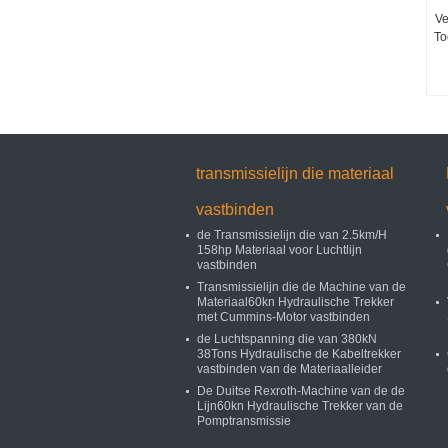
Ve
To
transmissielijn die materiaal
vastbinden
de Transmissielijn die van 2.5km/H
158hp Materiaal voor Luchtlijn
vastbinden
Transmissielijn die de Machine van de
Materiaal60kn Hydraulische Trekker
met Cummins-Motor vastbinden
de Luchtspanning die van 380kN
38Tons Hydraulische de Kabeltrekker
vastbinden van de Materiaalleider
De Duitse Rexroth-Machine van de de
Lijn60kn Hydraulische Trekker van de
Pomptransmissie