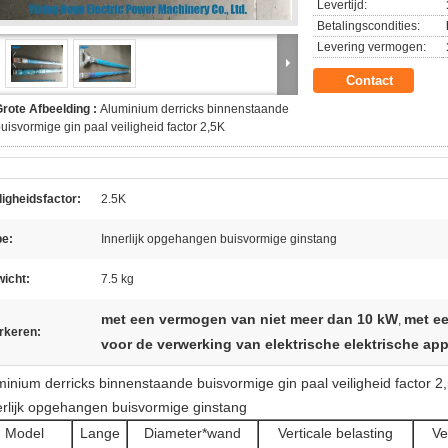
Levertijd:
Betalingscondities:
Levering vermogen:
Contact
rote Afbeelding :
Aluminium derricks binnenstaande
uisvormige gin paal veiligheid factor 2,5K
ligheidsfactor:
2.5K
pe:
Innerlijk opgehangen buisvormige ginstang
icht:
7.5 kg
met een vermogen van niet meer dan 10 kW
met e
,
rkeren:
voor de verwerking van elektrische elektrische ap
minium derricks binnenstaande buisvormige gin paal veiligheid factor 2
erlijk opgehangen buisvormige ginstang
Model
Lange
Diameter*wand
Verticale belasting
Ve