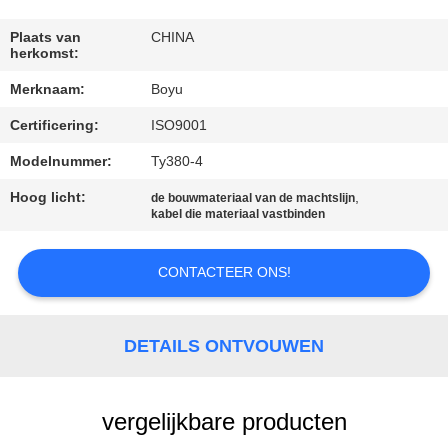
CONTACTEER
ONS
Plaats van
CHINA
herkomst:
Merknaam:
Boyu
NIEUWS
Certificering:
ISO9001
VERZOEK
Modelnummer:
Ty380-4
OM EEN
Hoog licht:
,
de bouwmateriaal van de machtslijn
kabel die materiaal vastbinden
CITAAT
CONTACTEER ONS!
SITEMAP
DETAILS ONTVOUWEN
PRIVACY
POLICY
vergelijkbare producten