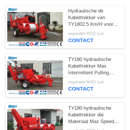
Hydraulische de
Kabeltrekker van
TY1802.5 Km/H voor
de Bouw van de
negotiable MOQ:1set
Transmissielijn
CONTACT
TY180 hydraulische
Kabeltrekker Max
Intermittent Pulling
Force 180kN
negotiable MOQ:1set
CONTACT
TY180 hydraulische
Kabeltrekker die
Materiaal Max Speed
vastbinden 5 km/h