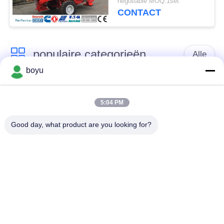
negotiable MOQ:1set
CONTACT
populaire categorieën
Alle
boyu
transmissielijn die
Luchtlijn die Materiaal
materiaal vastbinden
vastbinden
5:04 PM
Good day, what product are you looking for?
spanning die
De antikabel van de
materiaal vastbinden
Draaidraad
Gebundelde
Het vastbinden van
Leiderkatrol
Blokken
Transmissielijn die
machtslijn die
Hulpmiddelen