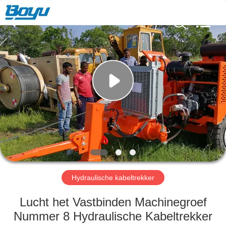
Yixing
Boyu
Electric
Power
Machinery
Co.,LTD.
All
Rights
HUIS
Reserved.
PRODUCTEN
ONGEVEER
ONS
FABRIEKSREIS
Hydraulische kabeltrekker
KWALITEITSCONTROLE
Lucht het Vastbinden Machinegroef
Nummer 8 Hydraulische Kabeltrekker