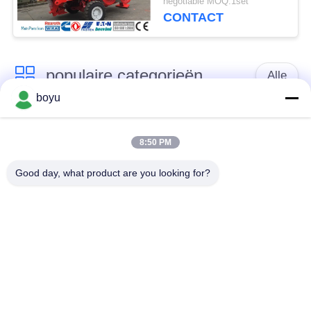
negotiable MOQ:1set
CONTACT
populaire categorieën
Alle
boyu
transmissielijn die
Luchtlijn die Materiaal
materiaal vastbinden
vastbinden
8:50 PM
Good day, what product are you looking for?
spanning die
De antikabel van de
materiaal vastbinden
Draaidraad
Gebundelde
Het vastbinden van
Leiderkatrol
Blokken
Transmissielijn die
machtslijn die
Hulpmiddelen