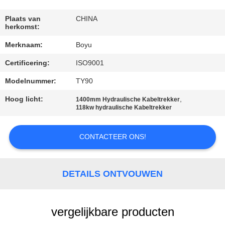
CONTACTEER
ONS
Plaats van
CHINA
herkomst:
Merknaam:
Boyu
NIEUWS
Certificering:
ISO9001
VERZOEK
Modelnummer:
TY90
OM EEN
Hoog licht:
,
1400mm Hydraulische Kabeltrekker
118kw hydraulische Kabeltrekker
CITAAT
CONTACTEER ONS!
SITEMAP
DETAILS ONTVOUWEN
PRIVACY
POLICY
vergelijkbare producten