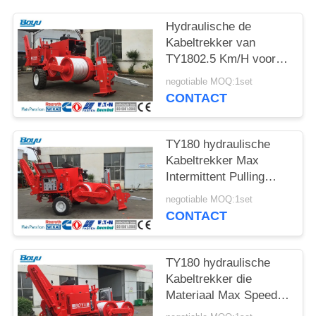
Hydraulische de
Kabeltrekker van
TY1802.5 Km/H voor
de Bouw van de
negotiable MOQ:1set
Transmissielijn
CONTACT
TY180 hydraulische
Kabeltrekker Max
Intermittent Pulling
Force 180kN
negotiable MOQ:1set
CONTACT
TY180 hydraulische
Kabeltrekker die
Materiaal Max Speed
vastbinden 5 km/h