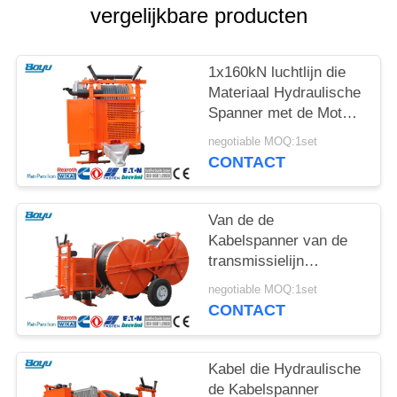
vergelijkbare producten
1x160kN luchtlijn die
Materiaal Hydraulische
Spanner met de Motor
van het
negotiable MOQ:1set
Waterkoelingssysteem
CONTACT
vastbinden
Van de de
Kabelspanner van de
transmissielijn
Hydraulische de
negotiable MOQ:1set
Spanningsmachine
CONTACT
voor Luchtlijn
Kabel die Hydraulische
de Kabelspanner