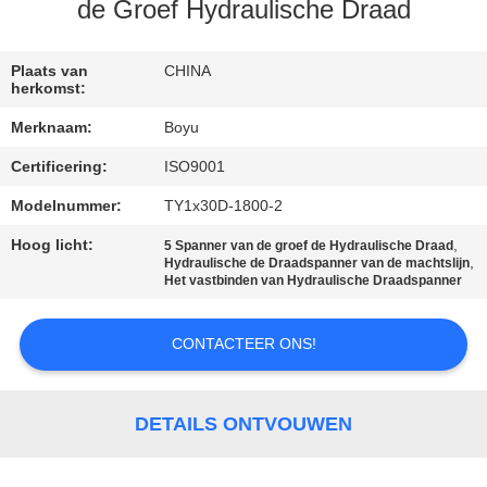
CONTACTEER
de Groef Hydraulische Draad
ONS
Plaats van
CHINA
herkomst:
NIEUWS
Merknaam:
Boyu
Certificering:
ISO9001
VERZOEK
OM EEN
Modelnummer:
TY1x30D-1800-2
CITAAT
Hoog licht:
,
5 Spanner van de groef de Hydraulische Draad
,
Hydraulische de Draadspanner van de machtslijn
Het vastbinden van Hydraulische Draadspanner
SITEMAP
CONTACTEER ONS!
PRIVACY
POLICY
DETAILS ONTVOUWEN