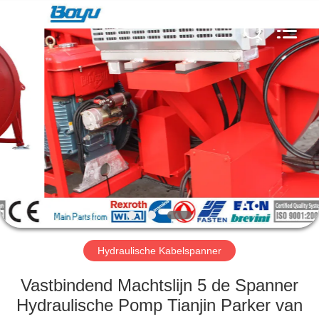
Yixing
Boyu
Electric
Power
Machinery
Co.,LTD.
All
Rights
HUIS
Reserved.
PRODUCTEN
ONGEVEER
ONS
FABRIEKSREIS
Hydraulische Kabelspanner
KWALITEITSCONTROLE
Vastbindend Machtslijn 5 de Spanner
Hydraulische Pomp Tianjin Parker van