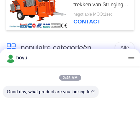
trekken van Stringing
Equipment Hydraulic
negotiable MOQ:1set
van de Spannerleider
CONTACT
populaire categorieën
Alle
boyu
transmissielijn die
Luchtlijn die Materiaal
materiaal vastbinden
vastbinden
2:45 AM
Good day, what product are you looking for?
spanning die
De antikabel van de
materiaal vastbinden
Draaidraad
Gebundelde
Het vastbinden van
Leiderkatrol
Blokken