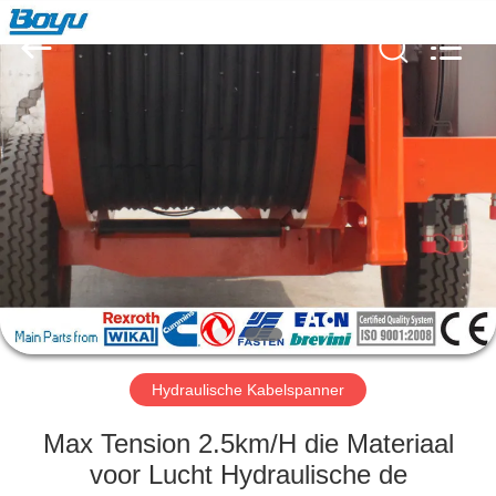
Yixing
Boyu
Electric
Power
Machinery
Co.,LTD.
All
Rights
HUIS
Reserved.
PRODUCTEN
ONGEVEER
ONS
FABRIEKSREIS
Hydraulische Kabelspanner
KWALITEITSCONTROLE
Max Tension 2.5km/H die Materiaal
voor Lucht Hydraulische de