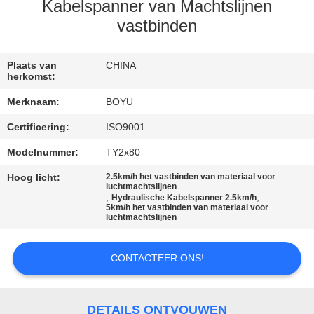
CONTACTEER
Kabelspanner van Machtslijnen
ONS
vastbinden
NIEUWS
Plaats van
CHINA
herkomst:
Merknaam:
BOYU
VERZOEK
Certificering:
ISO9001
OM EEN
Modelnummer:
TY2x80
CITAAT
Hoog licht:
2.5km/h het vastbinden van materiaal voor
luchtmachtslijnen
,
,
Hydraulische Kabelspanner 2.5km/h
SITEMAP
5km/h het vastbinden van materiaal voor
luchtmachtslijnen
PRIVACY
CONTACTEER ONS!
POLICY
DETAILS ONTVOUWEN