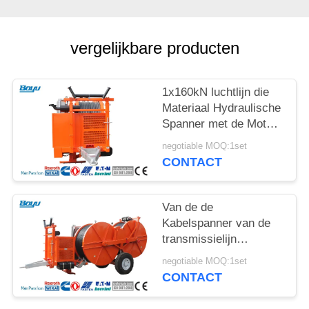
vergelijkbare producten
1x160kN luchtlijn die
Materiaal Hydraulische
Spanner met de Motor
van het
negotiable MOQ:1set
Waterkoelingssysteem
CONTACT
vastbinden
Van de de
Kabelspanner van de
transmissielijn
Hydraulische de
negotiable MOQ:1set
Spanningsmachine
CONTACT
voor Luchtlijn