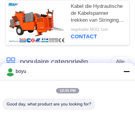
Kabel die Hydraulische
de Kabelspanner
trekken van Stringing
Equipment Hydraulic
negotiable MOQ:1set
van de Spannerleider
CONTACT
populaire categorieën
Alle
boyu
transmissielijn die
Luchtlijn die Materiaal
materiaal vastbinden
vastbinden
10:55 PM
Good day, what product are you looking for?
spanning die
De antikabel van de
materiaal vastbinden
Draaidraad
Gebundelde
Het vastbinden van