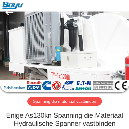
Yixing
Boyu
Electric
Power
Machinery
Co.,LTD.
All
Rights
HUIS
Reserved.
PRODUCTEN
ONGEVEER
ONS
FABRIEKSREIS
Spanning die materiaal vastbinden
KWALITEITSCONTROLE
Enige As130kn Spanning die Materiaal
Hydraulische Spanner vastbinden