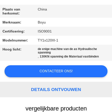
CONTACTEER
ONS
Plaats van
China
herkomst:
Merknaam:
Boyu
NIEUWS
Certificering:
ISO9001
VERZOEK
Modelnummer:
TY1x120III-1
OM EEN
Hoog licht:
de enige machine van de as Hydraulische
spanning
CITAAT
,
130KN spanning die Materiaal vastbinden
CONTACTEER ONS!
SITEMAP
PRIVACY
DETAILS ONTVOUWEN
POLICY
vergelijkbare producten