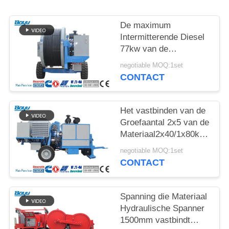
De maximum
Intermitterende Diesel
77kw van de
Spannings2x70kn
negotiable MOQ:1set
Hydraulische Spanner
CONTACT
Met lange levensuur
Het vastbinden van de
Groefaantal 2x5 van de
Materiaal2x40/1x80kn
Hydraulisch Spanner
negotiable MOQ:1set
CONTACT
Spanning die Materiaal
Hydraulische Spanner
1500mm vastbindt