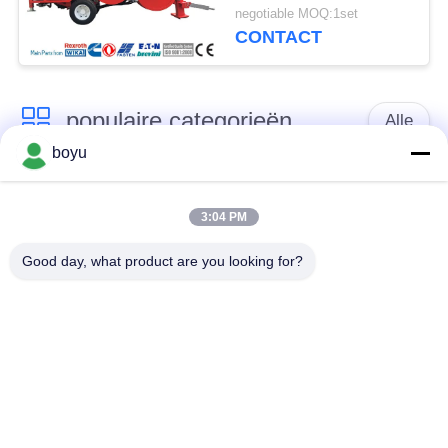
stier-Wiel Diameter
negotiable MOQ:1set
CONTACT
populaire categorieën
Alle
boyu
transmissielijn die
Luchtlijn die Materiaal
materiaal vastbinden
vastbinden
3:04 PM
Good day, what product are you looking for?
spanning die
De antikabel van de
materiaal vastbinden
Draaidraad
Gebundelde
Het vastbinden van
Leiderkatrol
Blokken
Transmissielijn die
machtslijn die