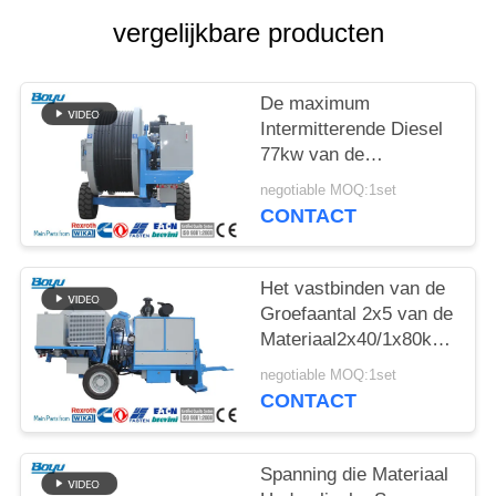
vergelijkbare producten
De maximum
Intermitterende Diesel
77kw van de
Spannings2x70kn
negotiable MOQ:1set
Hydraulische Spanner
CONTACT
Met lange levensuur
Het vastbinden van de
Groefaantal 2x5 van de
Materiaal2x40/1x80kn
Hydraulisch Spanner
negotiable MOQ:1set
CONTACT
Spanning die Materiaal