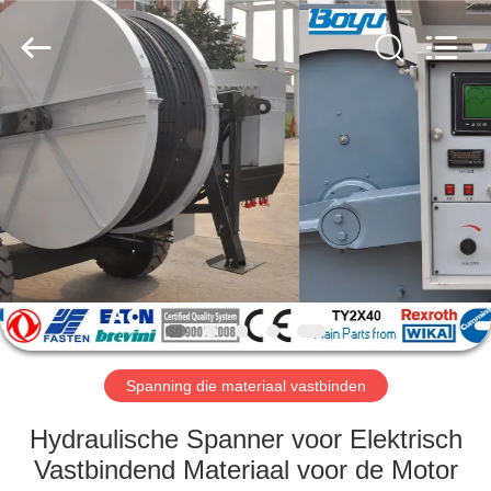
Yixing
Boyu
Electric
Power
Machinery
Co.,LTD.
All
Rights
HUIS
Reserved.
PRODUCTEN
ONGEVEER
ONS
FABRIEKSREIS
Spanning die materiaal vastbinden
KWALITEITSCONTROLE
Hydraulische Spanner voor Elektrisch
Vastbindend Materiaal voor de Motor