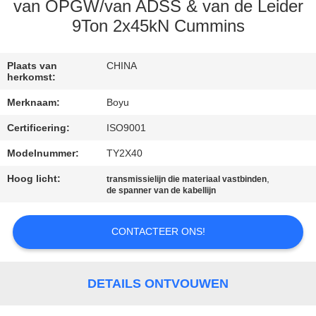
CONTACTEER
van OPGW/van ADSS & van de Leider
ONS
9Ton 2x45kN Cummins
NIEUWS
Plaats van
CHINA
herkomst:
Merknaam:
Boyu
VERZOEK
Certificering:
ISO9001
OM EEN
Modelnummer:
TY2X40
CITAAT
Hoog licht:
,
transmissielijn die materiaal vastbinden
de spanner van de kabellijn
SITEMAP
CONTACTEER ONS!
PRIVACY
POLICY
DETAILS ONTVOUWEN