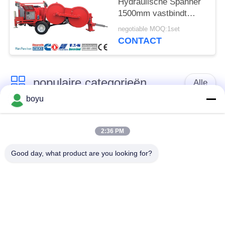
Hydraulische Spanner
1500mm vastbindt
stier-Wiel Diameter
negotiable MOQ:1set
CONTACT
populaire categorieën
Alle
boyu
transmissielijn die
Luchtlijn die Materiaal
materiaal vastbinden
vastbinden
2:36 PM
Good day, what product are you looking for?
spanning die
De antikabel van de
materiaal vastbinden
Draaidraad
Gebundelde
Het vastbinden van
Leiderkatrol
Blokken