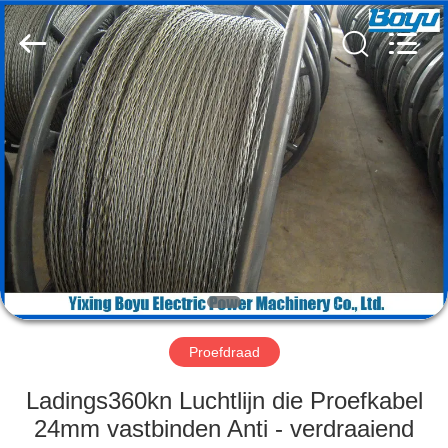
Yixing
Boyu
Electric
Power
Machinery
Co.,LTD.
All
Rights
HUIS
Reserved.
PRODUCTEN
ONGEVEER
ONS
FABRIEKSREIS
Proefdraad
KWALITEITSCONTROLE
Ladings360kn Luchtlijn die Proefkabel
24mm vastbinden Anti - verdraaiend