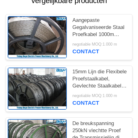
vergelijkbare producten
Aangepaste
Gegalvaniseerde Staal
Proefkabel 1000m
Lengte met Goede
negotiable MOQ:1.000 m
Flexibiliteit
CONTACT
15mm Lijn die Flexibele
Proefstaalkabel,
Gevlechte Staalkabel
vastbinden
negotiable MOQ:1.000 m
CONTACT
De breukspanning
250kN vlechtte Proef
de Transmissielijn die