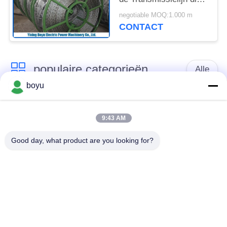
van de Draadkabel 12
negotiable MOQ:1.000 m
Bundels vastbinden
CONTACT
populaire categorieën
Alle
boyu
transmissielijn die
Luchtlijn die Materiaal
materiaal vastbinden
vastbinden
9:43 AM
Good day, what product are you looking for?
spanning die
De antikabel van de
materiaal vastbinden
Draaidraad
Gebundelde
Het vastbinden van
Leiderkatrol
Blokken