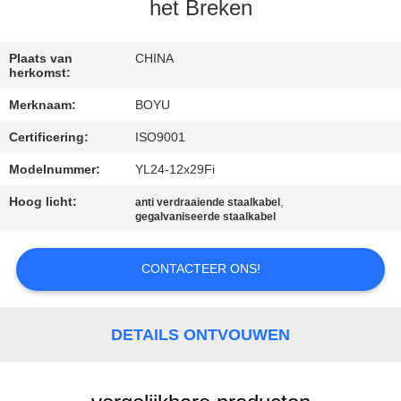
CONTACTEER
het Breken
ONS
Plaats van
CHINA
herkomst:
NIEUWS
Merknaam:
BOYU
Certificering:
ISO9001
VERZOEK
OM EEN
Modelnummer:
YL24-12x29Fi
CITAAT
Hoog licht:
,
anti verdraaiende staalkabel
gegalvaniseerde staalkabel
SITEMAP
CONTACTEER ONS!
PRIVACY
DETAILS ONTVOUWEN
POLICY