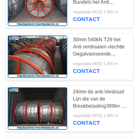
Bundels het Anti
verdraaide
negotiable MOQ:1.000 m
Gegalvaniseerde
CONTACT
Gevlechte Staalkabel
Vastbinden
30mm 540kN T29 het
Anti verdraaien vlechtte
Gegalvaniseerde
Staalkabellijn die
negotiable MOQ:1.000 m
Techniek vastbinden
CONTACT
24mm de anti-Verdraait
Lijn die van de
Breukbelasting389kn 18
Bundels Gevlechte
negotiable MOQ:1.000 m
Staalkabel Techniek
CONTACT
vastbinden