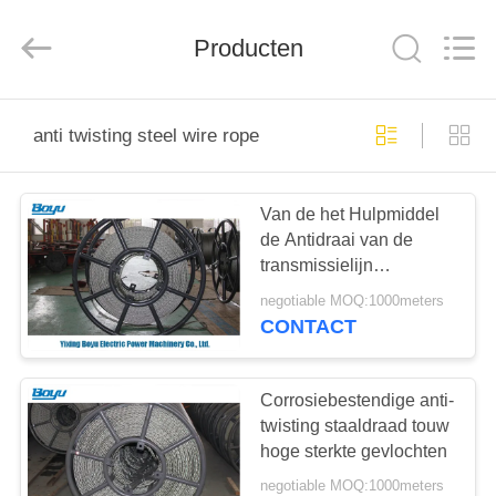
Yixing
Boyu
Electric
Power
Producten
Machinery
Co.,LTD.
All
Rights
HUIS
Reserved.
anti twisting steel wire rope
PRODUCTEN
Van de het Hulpmiddel
de Antidraai van de
ONGEVEER
transmissielijn
ONS
Staalkabel Nominale
negotiable MOQ:1000meters
Dia. 13mm
CONTACT
FABRIEKSREIS
Corrosiebestendige anti-
KWALITEITSCONTROLE
twisting staaldraad touw
hoge sterkte gevlochten
negotiable MOQ:1000meters