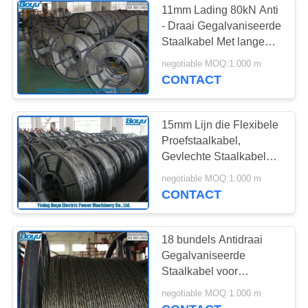
11mm Lading 80kN Anti
- Draai Gegalvaniseerde
Staalkabel Met lange
levensuur Met hoge
negotiable MOQ:1.000 m
weerstand
CONTACT
15mm Lijn die Flexibele
Proefstaalkabel,
Gevlechte Staalkabel
vastbinden
negotiable MOQ:1.000 m
CONTACT
18 bundels Antidraai
Gegalvaniseerde
Staalkabel voor
Transmissielijn die de
negotiable MOQ:1.000 m
Diameter van 252kN