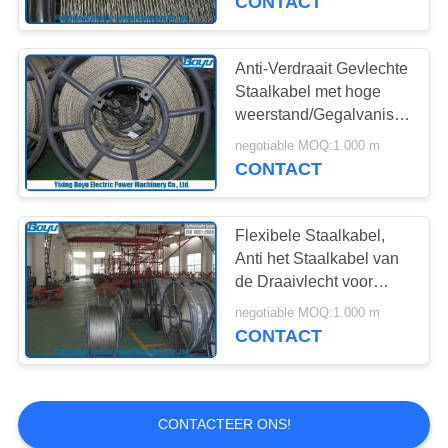
CONTACT
vastbinden 20mm
Anti-Verdraait Gevlechte
Staalkabel met hoge
weerstand/Gegalvaniseerd
Staal die Kabel 11mm
negotiable MOQ:1.000 m
vastbinden
CONTACT
Flexibele Staalkabel,
Anti het Staalkabel van
de Draaivlecht voor
Luchtmachtskabels die
negotiable MOQ:1.000 m
28mm 580kN
CONTACT
vastbinden
CONTACTEER ONS!