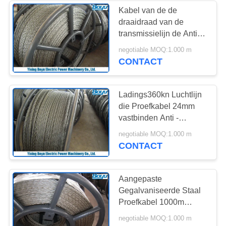
Kabel van de de
draaidraad van de
transmissielijn de Anti,
Proefdraadkabel voor
negotiable MOQ:1.000 m
Luchttechniek
CONTACT
Ladings360kn Luchtlijn
die Proefkabel 24mm
vastbinden Anti -
verdraaiend het Breken
negotiable MOQ:1.000 m
CONTACT
Aangepaste
Gegalvaniseerde Staal
Proefkabel 1000m
Lengte met Goede
negotiable MOQ:1.000 m
Flexibiliteit