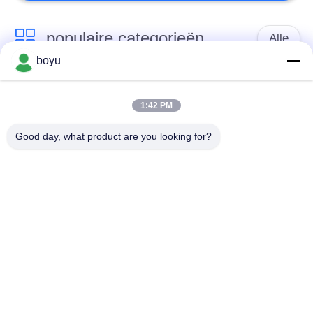
populaire categorieën
Alle
boyu
transmissielijn die
Luchtlijn die Materiaal
materiaal vastbinden
vastbinden
1:42 PM
Good day, what product are you looking for?
spanning die
De antikabel van de
materiaal vastbinden
Draaidraad
Gebundelde
Het vastbinden van
Leiderkatrol
Blokken
Transmissielijn die
machtslijn die
Hulpmiddelen
materiaal vastbinden
vastbinden