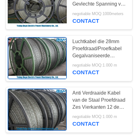
Gevlechte Spanning van
de Kabelbreuk voor
negotiable MOQ:1000meters
Transmissielijn
CONTACT
Luchtkabel die 28mm
Proefdraad/Proefkabel
Gegalvaniseerde
Staalkabel vastbinden
negotiable MOQ:1.000 m
CONTACT
Anti Verdraaide Kabel
van de Staal Proefdraad
Zes Vierkanten 12 de
Lijn van de
negotiable MOQ:1.000 m
Bundelstransmissie het
CONTACT
Vastbinden