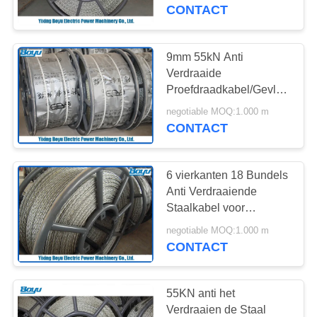
CONTACTEER
CONTACT
ONS
9mm 55kN Anti
NIEUWS
Verdraaide
Proefdraadkabel/Gevlechte
Staalkabel voor Lijn het
VERZOEK
negotiable MOQ:1.000 m
Vastbinden
CONTACT
OM EEN
CITAAT
6 vierkanten 18 Bundels
Anti Verdraaiende
SITEMAP
Staalkabel voor
Transmissielijn het
negotiable MOQ:1.000 m
Vastbinden
CONTACT
PRIVACY
POLICY
55KN anti het
Verdraaien de Staal