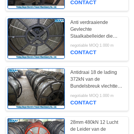
CONTACT
Anti verdraaiende
Gevlechte
Staalkabelleider die
Kabel 12 Bundels 6
negotiable MOQ:1.000 m
Vierkanten 18mm
CONTACT
vastbinden
Antidraai 18 de lading
372kN van de
Bundelsbreuk vlechtte
Staalkabel voor
negotiable MOQ:1.000 m
Luchttransmissielijn
CONTACT
22mm
28mm 480kN 12 Lucht
de Leider van de