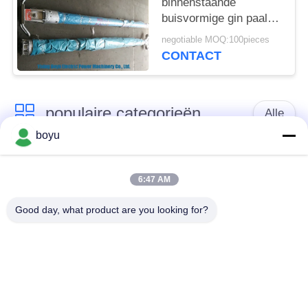
binnenstaande
buisvormige gin paal
veiligheid factor 2,5K
negotiable MOQ:100pieces
CONTACT
populaire categorieën
Alle
boyu
transmissielijn die
Luchtlijn die Materiaal
materiaal vastbinden
vastbinden
6:47 AM
Good day, what product are you looking for?
spanning die
De antikabel van de
materiaal vastbinden
Draaidraad
Gebundelde
Het vastbinden van
Leiderkatrol
Blokken