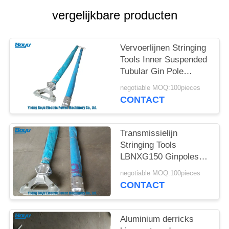
vergelijkbare producten
Vervoerlijnen Stringing
Tools Inner Suspended
Tubular Gin Pole
Derricks
negotiable MOQ:100pieces
CONTACT
Transmissielijn
Stringing Tools
LBNXG150 Ginpoles
Derricks 10-15kN
negotiable MOQ:100pieces
Verticale belasting
CONTACT
Aluminium derricks