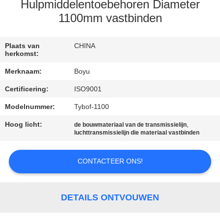
CONTACTEER
Hulpmiddelentoebehoren Diameter
ONS
1100mm vastbinden
NIEUWS
Plaats van
CHINA
herkomst:
Merknaam:
Boyu
VERZOEK
Certificering:
ISO9001
OM EEN
Modelnummer:
Tybof-1100
CITAAT
Hoog licht:
,
de bouwmateriaal van de transmissielijn
luchttransmissielijn die materiaal vastbinden
SITEMAP
CONTACTEER ONS!
PRIVACY
POLICY
DETAILS ONTVOUWEN