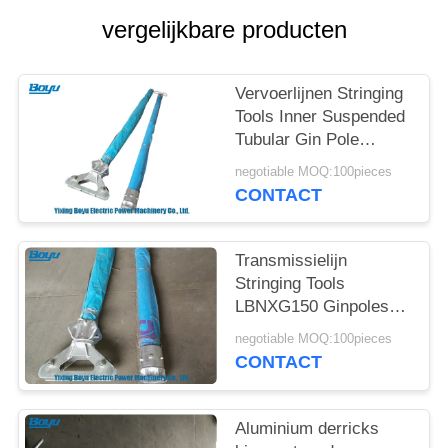
vergelijkbare producten
Vervoerlijnen Stringing
Tools Inner Suspended
Tubular Gin Pole
Derricks
negotiable MOQ:100pieces
CONTACT
Transmissielijn
Stringing Tools
LBNXG150 Ginpoles
Derricks 10-15kN
negotiable MOQ:100pieces
Verticale belasting
CONTACT
Aluminium derricks