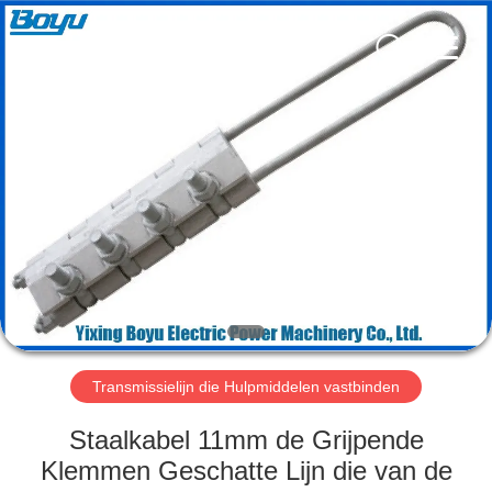
Yixing
Boyu
Electric
Power
Machinery
Co.,LTD.
All
Rights
HUIS
Reserved.
PRODUCTEN
ONGEVEER
ONS
FABRIEKSREIS
Transmissielijn die Hulpmiddelen vastbinden
KWALITEITSCONTROLE
Staalkabel 11mm de Grijpende
Klemmen Geschatte Lijn die van de