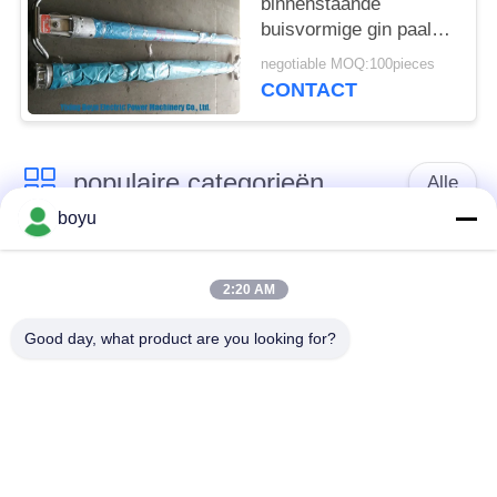
binnenstaande
buisvormige gin paal
veiligheid factor 2,5K
negotiable MOQ:100pieces
CONTACT
populaire categorieën
Alle
boyu
transmissielijn die
Luchtlijn die Materiaal
materiaal vastbinden
vastbinden
2:20 AM
Good day, what product are you looking for?
spanning die
De antikabel van de
materiaal vastbinden
Draaidraad
Gebundelde
Het vastbinden van
Leiderkatrol
Blokken