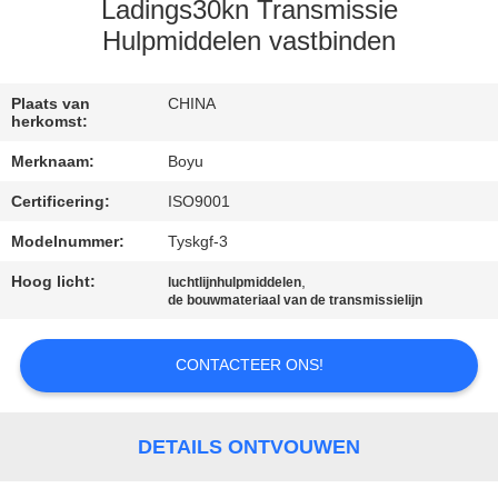
CONTACTEER
Ladings30kn Transmissie
ONS
Hulpmiddelen vastbinden
NIEUWS
Plaats van
CHINA
herkomst:
Merknaam:
Boyu
VERZOEK
Certificering:
ISO9001
OM EEN
Modelnummer:
Tyskgf-3
CITAAT
Hoog licht:
,
luchtlijnhulpmiddelen
de bouwmateriaal van de transmissielijn
SITEMAP
CONTACTEER ONS!
PRIVACY
POLICY
DETAILS ONTVOUWEN