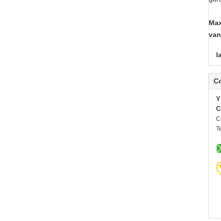
Max
van
l
C
Y
C
C
Te