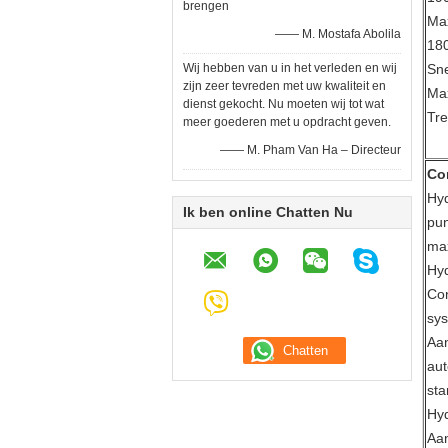
brengen
Ma
—— M. Mostafa Abolila
18
Wij hebben van u in het verleden en wij
Sne
zijn zeer tevreden met uw kwaliteit en
Ma
dienst gekocht. Nu moeten wij tot wat
Tre
meer goederen met u opdracht geven.
—— M. Pham Van Ha – Directeur
Co
Hy
Ik ben online Chatten Nu
pun
ma
Hyd
Con
sys
Aan
aut
st
Hyd
Aan