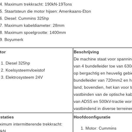
Maximum trekkracht: 190kN-19Tons
Staartsteun die motor hijsen: Amerikaans-Eton
Diesel: Cummins 325hp
Maximum kabeldiameter: 28mm
Maximum spoelgrootte: 1400mm
Boyumerk
tor
Beschrijving
De machine staat voor spannin
Diesel 325hp
van 4 bundelleider toe van 63
Koelsysteem
vloeistof
op bergachtig en heuvelig gebi
Elektrosysteem 24V
bundelleider van 720mm2 en hi
land; bovendien, het kan voor t
vastbinden van de optische k
van ADSS en 500kV-tractie wor
vastbindend in diverse terreine
staties
Hoofdconfiguratie
imum intermitterende trekkracht:
Motor: Cummins
0kN