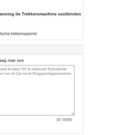
panning de Trekkersmachine vastbinden
lische trekkersspanner
raag naar ons
(
0
/ 3000)