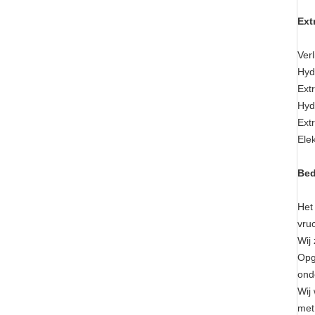
Ext
Ver
Hyd
Ext
Hyd
Ext
Elek
Bed
Het
vru
Wij 
Opg
ond
Wij
met