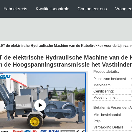
Fabrieksreis
Kwaliteitscontrole
Contacteer ons
Vraag ee
19T de elektrische Hydraulische Machine van de Kabeltrekker voor de Lijn va
T de elektrische Hydraulische Machine van de K
n de Hoogspanningstransmissie het Vastbinde
Productdetails:
Plaats van herkomst:
Merknaam:
Certificering:
Modelnummer:
Betalen & Verzenden 
Min. bestelaantal:
Prijs:
Verpakking Details: