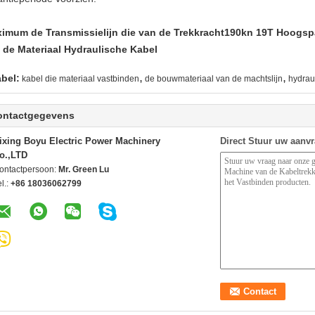
imum de Transmissielijn die van de Trekkracht190kn 19T Hoogs
 de Materiaal Hydraulische Kabel
,
,
abel:
kabel die materiaal vastbinden
de bouwmateriaal van de machtslijn
hydrau
ontactgegevens
ixing Boyu Electric Power Machinery
Direct Stuur uw aanv
o.,LTD
ontactpersoon:
Mr. Green Lu
l.:
+86 18036062799