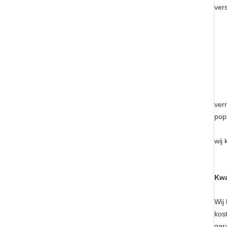
ver
1. 
Mo
Hoo
Het
Sta
Hyd
2. 
ver
popu
3. 
wij
4. 
Kwa
Wij
kos
gar