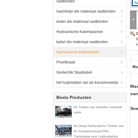
vastbinden
machtslijn die materiaal vastbinden
leider die materiaal vastbinden
Hydraulische Kabelspanner
G
M
kabel die materiaal vastbinden
H
hydraulische kabeltrekker
Proefdraad
Ma
Gevlechte Staalkabel
het hulpmiddel van de transmissielijn
Max
van
Beste Producten
De Trekker van leiderline hydraulic
Sne
cable
De Draad Hydraulische Trekker van
de hoogspannings220kv
Transmissie voor Leiderskabels