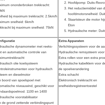
Hoofdpomp: Duits-Rexro
ximum ononderbroken trekkracht:
Het reductiemiddel van 
0kN
hoofdmotorsnelheid: Dui
lheid bij maximum trekkracht: 2.5km/h
Staartsteun die motor hi
ximum snelheid: 6km/h
Eton
kkracht bij maximum snelheid: 75kN
Hydraulische meter: Duit
nfiguratie
Extra Apparaten
draulische dynamometer met reeks-
Verlichtingssysteem voor de 
t en automatische controle van
Hydraulische remsysteem voo
ximumtrekkracht
Extra rollen voor een extra pro
raulisch olie koelsysteem
Hydraulische kabelklem voor de
troleinstrumenten voor hydraulisch
de spoelverandering
teem en dieselmotor
Extra schacht
 boord van spoelspoel met
Elektronisch trekkracht en
omatische niveauwind, geschikt voor
snelheidsregistreertoestel
andaardspoelmod. 1100 en 1400
raulische voorstabilisator
 de grond zettende verbindingspunt