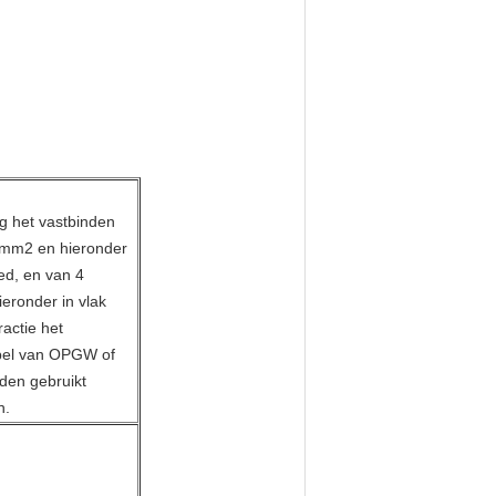
g het vastbinden
0mm2 en hieronder
ed, en van 4
eronder in vlak
ractie het
abel van OPGW of
den gebruikt
n.