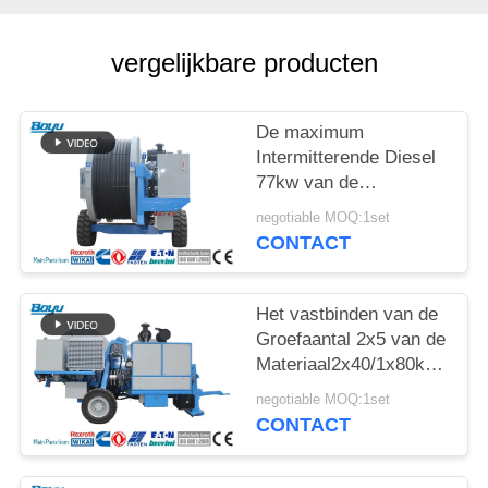
vergelijkbare producten
De maximum
Intermitterende Diesel
77kw van de
Spannings2x70kn
negotiable MOQ:1set
Hydraulische Spanner
CONTACT
Met lange levensuur
Het vastbinden van de
Groefaantal 2x5 van de
Materiaal2x40/1x80kn
Hydraulisch Spanner
negotiable MOQ:1set
CONTACT