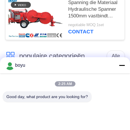
Spanning die Materiaal
Hydraulische Spanner
1500mm vastbindt
stier-Wiel Diameter
negotiable MOQ:1set
CONTACT
populaire categorieën
Alle
boyu
transmissielijn die
Luchtlijn die Materiaal
materiaal vastbinden
vastbinden
2:25 AM
Good day, what product are you looking for?
spanning die
De antikabel van de
materiaal vastbinden
Draaidraad
Gebundelde
Het vastbinden van