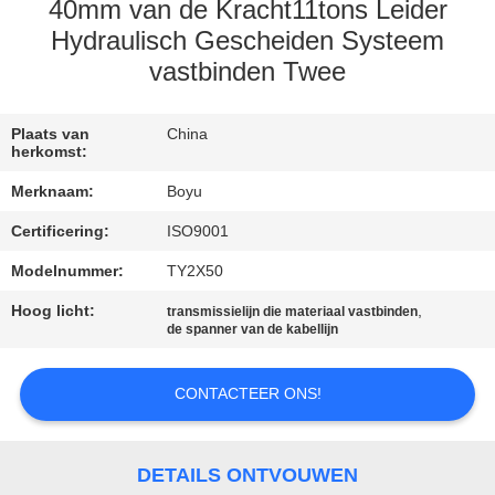
CONTACTEER
40mm van de Kracht11tons Leider
ONS
Hydraulisch Gescheiden Systeem
vastbinden Twee
NIEUWS
Plaats van
China
herkomst:
VERZOEK
Merknaam:
Boyu
OM EEN
Certificering:
ISO9001
CITAAT
Modelnummer:
TY2X50
Hoog licht:
,
transmissielijn die materiaal vastbinden
SITEMAP
de spanner van de kabellijn
PRIVACY
CONTACTEER ONS!
POLICY
DETAILS ONTVOUWEN