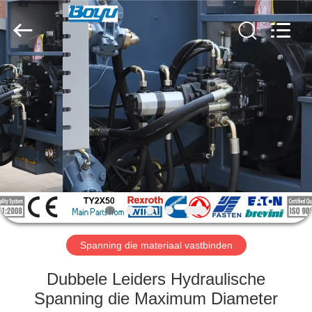
Yixing
Boyu
Electric
Power
Machinery
Co.,LTD.
All
Rights
HUIS
Reserved.
PRODUCTEN
ONGEVEER
ONS
FABRIEKSREIS
Spanning die materiaal vastbinden
KWALITEITSCONTROLE
Dubbele Leiders Hydraulische
Spanning die Maximum Diameter