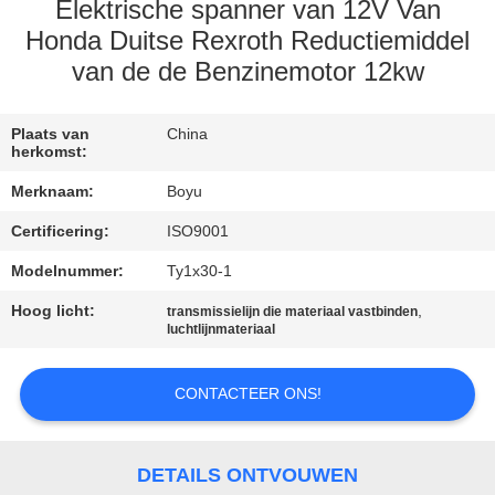
CONTACTEER
Elektrische spanner van 12V Van
ONS
Honda Duitse Rexroth Reductiemiddel
van de de Benzinemotor 12kw
NIEUWS
Plaats van
China
herkomst:
VERZOEK
Merknaam:
Boyu
OM EEN
Certificering:
ISO9001
CITAAT
Modelnummer:
Ty1x30-1
Hoog licht:
,
transmissielijn die materiaal vastbinden
SITEMAP
luchtlijnmateriaal
PRIVACY
CONTACTEER ONS!
POLICY
DETAILS ONTVOUWEN