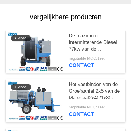
vergelijkbare producten
De maximum
Intermitterende Diesel
77kw van de
Spannings2x70kn
negotiable MOQ:1set
Hydraulische Spanner
CONTACT
Met lange levensuur
Het vastbinden van de
Groefaantal 2x5 van de
Materiaal2x40/1x80kn
Hydraulisch Spanner
negotiable MOQ:1set
CONTACT