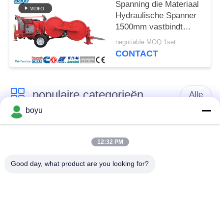
Spanning die Materiaal
Hydraulische Spanner
1500mm vastbindt
stier-Wiel Diameter
negotiable MOQ:1set
CONTACT
populaire categorieën
Alle
boyu
transmissielijn die
Luchtlijn die Materiaal
materiaal vastbinden
vastbinden
12:32 PM
Good day, what product are you looking for?
spanning die
De antikabel van de
materiaal vastbinden
Draaidraad
Gebundelde
Het vastbinden van