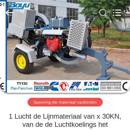
Yixing
Boyu
Electric
Power
Machinery
Co.,LTD.
All
Rights
HUIS
Reserved.
PRODUCTEN
ONGEVEER
ONS
FABRIEKSREIS
Spanning die materiaal vastbinden
KWALITEITSCONTROLE
1 Lucht de Lijnmateriaal van x 30KN,
van de de Luchtkoelings het