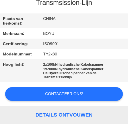
CONTACTEER
Transmsission-Lijn
ONS
Plaats van
CHINA
herkomst:
NIEUWS
Merknaam:
BOYU
Certificering:
ISO9001
VERZOEK
OM EEN
Modelnummer:
TY2x80
CITAAT
Hoog licht:
,
2x100kN hydraulische Kabelspanner
,
1x200kN hydraulische Kabelspanner
De Hydraulische Spanner van de
Transmsissionlijn
SITEMAP
CONTACTEER ONS!
PRIVACY
POLICY
DETAILS ONTVOUWEN