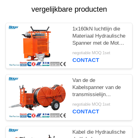
vergelijkbare producten
1x160kN luchtlijn die
Materiaal Hydraulische
Spanner met de Motor
van het
negotiable MOQ:1set
Waterkoelingssysteem
CONTACT
vastbinden
Van de de
Kabelspanner van de
transmissielijn
Hydraulische de
negotiable MOQ:1set
Spanningsmachine
CONTACT
voor Luchtlijn
Kabel die Hydraulische