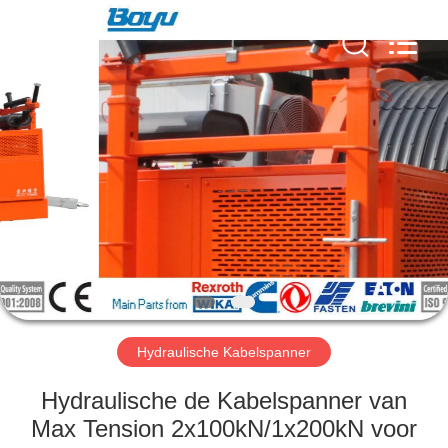
Yixing
Boyu
Electric
Power
Machinery
Co.,LTD.
All
Rights
HUIS
Reserved.
PRODUCTEN
ONGEVEER
ONS
FABRIEKSREIS
Hydraulische Kabelspanner
KWALITEITSCONTROLE
Hydraulische de Kabelspanner van
Max Tension 2x100kN/1x200kN voor