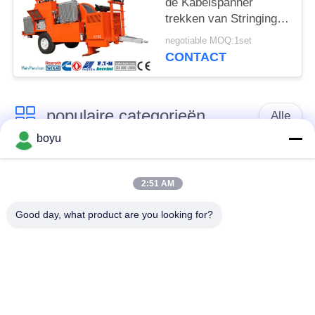
de Kabelspanner
trekken van Stringing
Equipment Hydraulic
negotiable MOQ:1set
van de Spannerleider
CONTACT
populaire categorieën
Alle
boyu
transmissielijn die
Luchtlijn die Materiaal
materiaal vastbinden
vastbinden
2:51 AM
Good day, what product are you looking for?
spanning die
De antikabel van de
materiaal vastbinden
Draaidraad
Gebundelde
Het vastbinden van
Leiderkatrol
Blokken