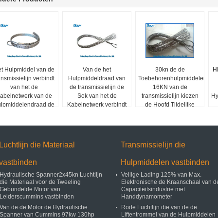
t Hulpmiddel van de
Van de het
30kn de de
H
ansmissielijn verbindt
Hulpmiddeldraad van
Toebehorenhulpmiddelen
van het de
de transmissielijn de
16KN van de
abelnetwerk van de
Sok van het de
transmissielijn kiezen
Hy
lpmiddelendraad de
Kabelnetwerk verbindt
de Hoofd Tijdelijke
Sokverbindingen
de Schakelaar van de
Verbindingen van de
Kabelkoker
Netwerksok uit
Luchtlijn die Materiaal
Transmissielijn die
vastbinden
Hulpmiddelen vastbinden
Hydraulische Spanner2x45kn Luchtlijn
Veilige Lading 125% van Max.
die Materiaal voor de Tweeling
Elektronische de Kraanschaal van d
Gebundelde Motor van
Capaciteitsindustrie met
Leiderscummins vastbinden
Handdynamometer
Van de de Motor de Hydraulische
Rode Luchtlijn die van de de
Spanner van Cummins 97kw 130hp
Liftentrommel van de Hulpmiddelen