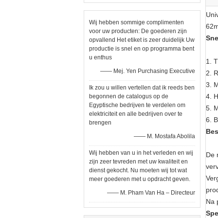
Uni
Wij hebben sommige complimenten
62
voor uw producten: De goederen zijn
Sne
opvallend Het etiket is zeer duidelijk Uw
productie is snel en op programma bent
u enthus
1.
T
—— Mej. Yen Purchasing Executive
2.
R
3.
M
Ik zou u willen vertellen dat ik reeds ben
4.
H
begonnen de catalogus op de
Egyptische bedrijven te verdelen om
5.
M
elektriciteit en alle bedrijven over te
6.
B
brengen
Bes
—— M. Mostafa Abolila
Wij hebben van u in het verleden en wij
De 
zijn zeer tevreden met uw kwaliteit en
ver
dienst gekocht. Nu moeten wij tot wat
Ver
meer goederen met u opdracht geven.
pro
—— M. Pham Van Ha – Directeur
Na 
Spe