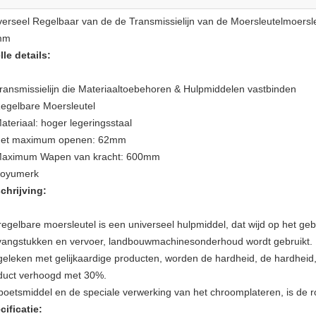
verseel Regelbaar van de de Transmissielijn van de Moersleutelmoer
mm
lle details:
ransmissielijn die Materiaaltoebehoren & Hulpmiddelen vastbinden
egelbare Moersleutel
ateriaal:
hoger legeringsstaal
et maximum openen: 62mm
aximum Wapen van kracht: 600mm
oyumerk
chrijving:
regelbare moersleutel is een universeel hulpmiddel, dat wijd op het g
vangstukken en vervoer, landbouwmachinesonderhoud wordt gebruikt.
geleken met gelijkaardige producten, worden de hardheid, de hardhei
duct verhoogd met 30%.
poetsmiddel en de speciale verwerking van het chroomplateren, is de 
cificatie: