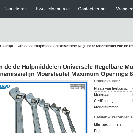
Fabrieksreis
Kwaliteitscontrole
Contacteer ons
Vraag ee
issielijn
Van de de Hulpmiddelen Universele Regelbare Moersleutel van de t
n de de Hulpmiddelen Universele Regelbare Mo
ansmissielijn Moersleutel Maximum Openings
Productdetails:
Plaats van herkomst:
Merknaam:
Certificering:
Modelnummer:
Betalen & Verzenden 
Min. bestelaantal:
Prijs: