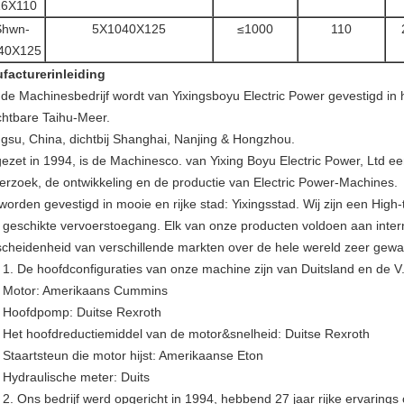
16X110
Shwn-
5X1040X125
≤1000
110
40X125
facturerinleiding
 de Machinesbedrijf wordt van Yixingsboyu Electric Power gevestigd in
chtbare Taihu-Meer.
ngsu, China, dichtbij Shanghai, Nanjing & Hongzhou.
ezet in 1994, is de Machinesco. van Yixing Boyu Electric Power, Ltd een
erzoek, de ontwikkeling en de productie van Electric Power-Machines.
 worden gevestigd in mooie en rijke stad: Yixingsstad. Wij zijn een Hig
 geschikte vervoerstoegang. Elk van onze producten voldoen aan intern
scheidenheid van verschillende markten over de hele wereld zeer gew
De hoofdconfiguraties van onze machine zijn van Duitsland en de V
tor: Amerikaans Cummins
fdpomp: Duitse Rexroth
 hoofdreductiemiddel van de motor&snelheid: Duitse Rexroth
artsteun die motor hijst: Amerikaanse Eton
raulische meter: Duits
Ons bedrijf werd opgericht in 1994, hebbend 27 jaar rijke ervarings o