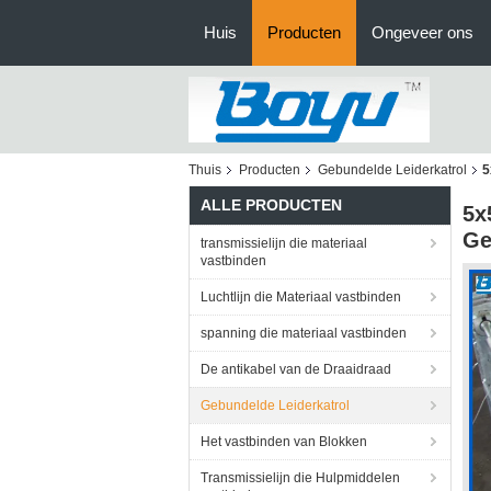
Huis
Producten
Ongeveer ons
Thuis
Producten
Gebundelde Leiderkatrol
5
ALLE PRODUCTEN
5x
Ge
transmissielijn die materiaal
vastbinden
Luchtlijn die Materiaal vastbinden
spanning die materiaal vastbinden
De antikabel van de Draaidraad
Gebundelde Leiderkatrol
Het vastbinden van Blokken
Transmissielijn die Hulpmiddelen