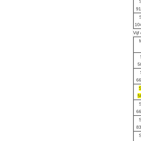
91
10
Vijf
5
6
5
6
8