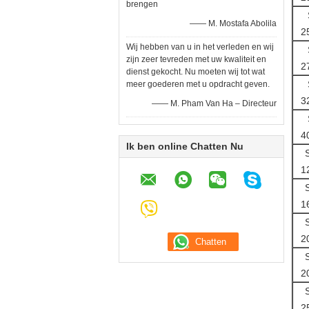
brengen
—— M. Mostafa Abolila
2
Wij hebben van u in het verleden en wij
zijn zeer tevreden met uw kwaliteit en
2
dienst gekocht. Nu moeten wij tot wat
meer goederen met u opdracht geven.
3
—— M. Pham Van Ha – Directeur
4
Ik ben online Chatten Nu
1
1
2
2
2