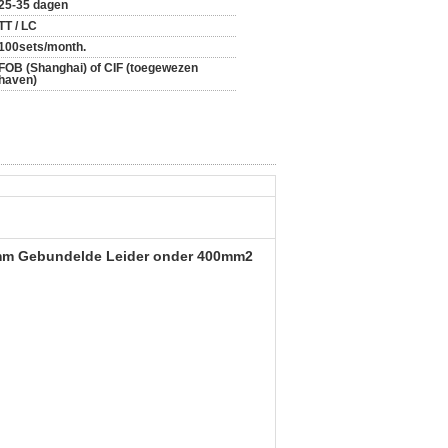
25-35 dagen
TT / LC
100sets/month.
FOB (Shanghai) of CIF (toegewezen
haven)
08mm Gebundelde Leider onder 400mm2