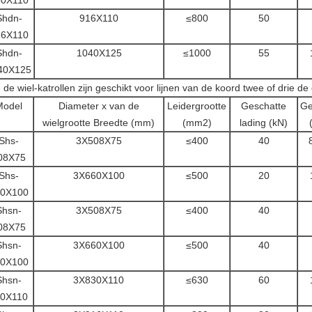
30X110
Shdn-
916X110
≤800
50
16X110
Shdn-
1040X125
≤1000
55
40X125
 de wiel-katrollen zijn geschikt voor lijnen van de koord twee of drie de
Model
Diameter x van de
Leidergrootte
Geschatte
Ge
wielgrootte Breedte (mm)
(mm2)
lading (kN)
Shs-
3X508X75
≤400
40
08X75
Shs-
3X660X100
≤500
20
0X100
Shsn-
3X508X75
≤400
40
08X75
Shsn-
3X660X100
≤500
40
0X100
Shsn-
3X830X110
≤630
60
0X110