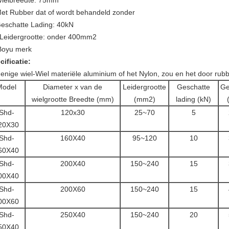
Wielbreedte: 75mm
Met Rubber dat of wordt behandeld zonder
Geschatte Lading: 40kN
 Leidergrootte: onder 400mm2
Boyu merk
cificatie:
 enige wiel-Wiel materiële aluminium of het Nylon, zou en het door r
Model
Diameter x van de
Leidergrootte
Geschatte
Ge
wielgrootte Breedte (mm)
(mm2)
lading (kN)
Shd-
120x30
25~70
5
20X30
Shd-
160X40
95~120
10
60X40
Shd-
200X40
150~240
15
00X40
Shd-
200X60
150~240
15
00X60
Shd-
250X40
150~240
20
50X40