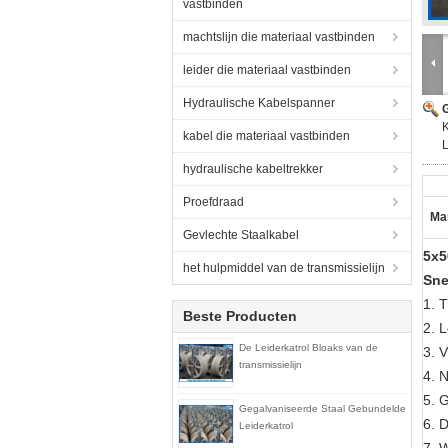
vastbinden
machtslijn die materiaal vastbinden
leider die materiaal vastbinden
Hydraulische Kabelspanner
G
kabel die materiaal vastbinden
hydraulische kabeltrekker
Proefdraad
Ma
Gevlechte Staalkabel
5x5
het hulpmiddel van de transmissielijn
Sne
1. 
Beste Producten
2. 
De Leiderkatrol Bloaks van de
3. V
transmissielijn
4. 
5. 
Gegalvaniseerde Staal Gebundelde
6.
D
Leiderkatrol