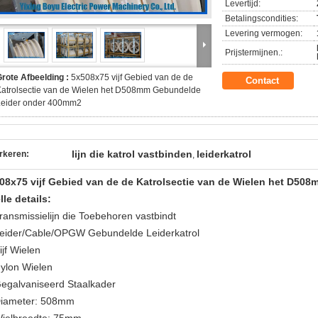
Levertijd:
Betalingscondities:
Levering vermogen:
Prijstermijnen.:
rote Afbeelding :
5x508x75 vijf Gebied van de de
Contact
Katrolsectie van de Wielen het D508mm Gebundelde
Leider onder 400mm2
lijn die katrol vastbinden
leiderkatrol
rkeren:
,
08x75 vijf Gebied van de de Katrolsectie van de Wielen het D5
lle details:
Transmissielijn die Toebehoren vastbindt
Leider/Cable/OPGW Gebundelde Leiderkatrol
ijf Wielen
Nylon Wielen
Gegalvaniseerd Staalkader
iameter: 508mm