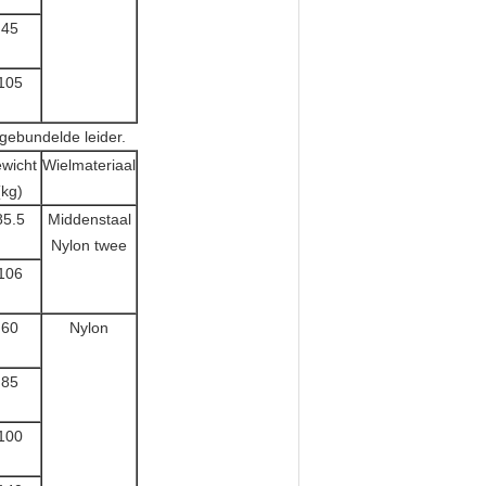
45
105
 gebundelde leider.
wicht
Wielmateriaal
(kg)
85.5
Middenstaal
Nylon twee
106
60
Nylon
85
100