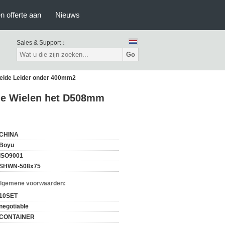
n offerte aan
Nieuws
Sales & Support：
Go
delde Leider onder 400mm2
 de Wielen het D508mm
CHINA
Boyu
ISO9001
SHWN-508x75
Algemene voorwaarden:
10SET
negotiable
CONTAINER