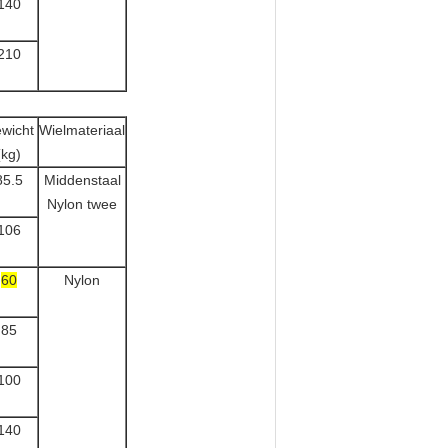
140
210
wicht
Wielmateriaal
(kg)
85.5
Middenstaal
Nylon twee
106
60
Nylon
85
100
140