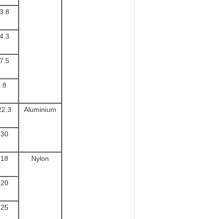
3.8
4.3
7.5
8
22.3
Aluminium
30
18
Nylon
20
25