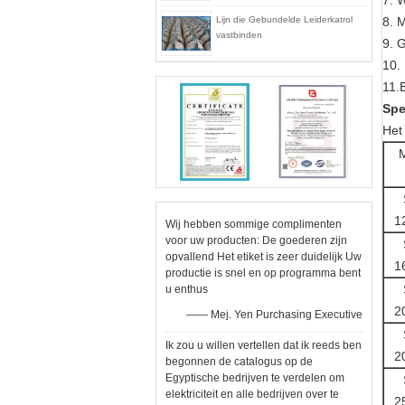
7. 
Lijn die Gebundelde Leiderkatrol
8. 
vastbinden
9. 
10.
11.
Spe
Het
1
Wij hebben sommige complimenten
voor uw producten: De goederen zijn
opvallend Het etiket is zeer duidelijk Uw
1
productie is snel en op programma bent
u enthus
2
—— Mej. Yen Purchasing Executive
Ik zou u willen vertellen dat ik reeds ben
2
begonnen de catalogus op de
Egyptische bedrijven te verdelen om
elektriciteit en alle bedrijven over te
2