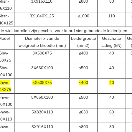
Shsn-
3X916X110
≤800
80
6X110
Shsn-
3X1040X125
≤1000
110
40X125
 de wiel-katrollen zijn geschikt voor koord vier gebundelde leiderlijnen.
Model
Diameter x van de
Leidergrootte
Geschatte
Ge
wielgrootte Breedte (mm)
(mm2)
lading (kN)
Shw-
3X508X75
≤400
40
08X75
Shw-
3X660X100
≤500
40
60X100
Shwn-
5X508X75
≤400
40
08X75
Shwn-
5X660X100
≤500
40
60X100
Shwn-
5X830X110
≤630
60
30X110
Shwn-
5X916X110
≤800
80