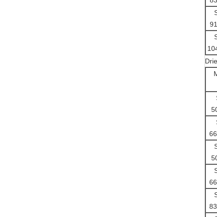
8
9
10
Drie
5
66
5
66
83