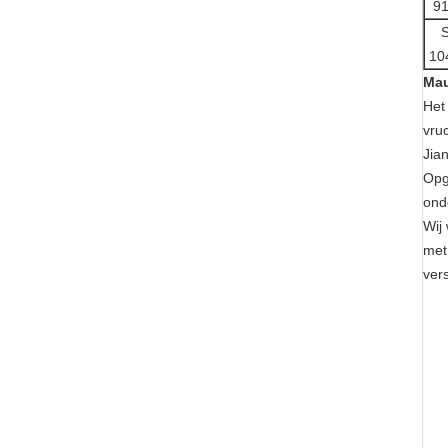
9
10
Mau
Het
vru
Jia
Opg
ond
Wij
met
ver
1. 
Mo
Hoo
Het
Sta
Hyd
2. 